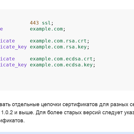
443
ssl
;
e
example.com
;
icate
example.com.rsa.crt
;
icate_key
example.com.rsa.key
;
icate
example.com.ecdsa.crt
;
icate_key
example.com.ecdsa.key
;
вать отдельные цепочки сертификатов для разных с
1.0.2 и выше. Для более старых версий следует ука
тификатов.