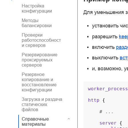
Настройка
конфигурации
Для уменьшения з
Методы
установить чи
балансировки
Проверки
разрешить
kee
работоспособност
и серверов
включить
разд
Резервирование
выключить
вс
проксируемых
серверов
и, возможно, 
Резервное
копирование и
восстановление
worker_process
конфигурации
Загрузка и раздача
http
{
статических
файлов
# ...
Справочные
server
{
материалы