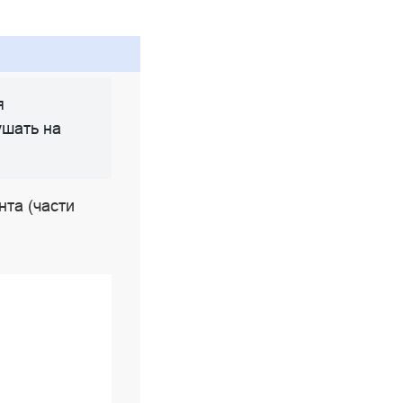
я
ушать на
нта (части