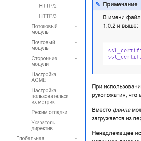
Примечание
HTTP/2
HTTP/3
В имени файл
1.0.2 и выше:
Потоковый
модуль
Почтовый
модуль
ssl_certif
ssl_certif
Сторонние
модули
Настройка
ACME
При использовани
Настройка
рукопожатия, что 
пользовательск
их метрик
Вместо
файла
мож
Режим отладки
загружается из п
Указатель
директив
Ненадлежащее исп
Глобальная