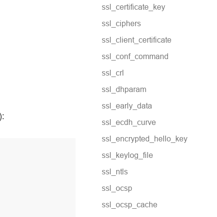
ssl_certificate_key
ssl_ciphers
ssl_client_certificate
ssl_conf_command
ssl_crl
ssl_dhparam
ssl_early_data
:
ssl_ecdh_curve
ssl_encrypted_hello_key
ssl_keylog_file
ssl_ntls
ssl_ocsp
ssl_ocsp_cache