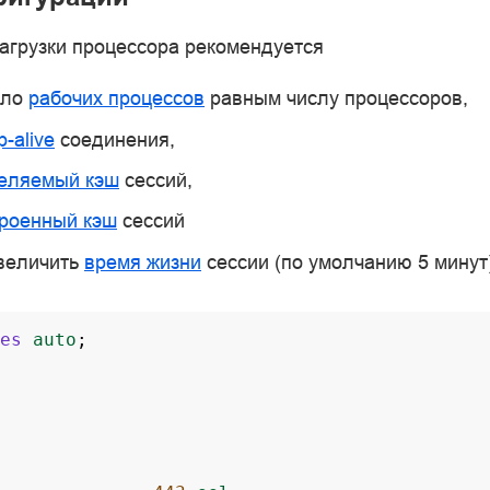
агрузки процессора рекомендуется
сло
рабочих процессов
равным числу процессоров,
p-alive
соединения,
еляемый кэш
сессий,
троенный кэш
сессий
увеличить
время жизни
сессии (по умолчанию 5 минут)
es
auto
;