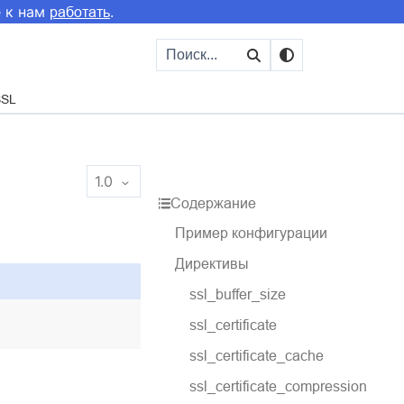
е к нам
.
работать
SSL
1.0
Содержание
Пример конфигурации
Директивы
ssl_buffer_size
ssl_certificate
ssl_certificate_cache
ssl_certificate_compression