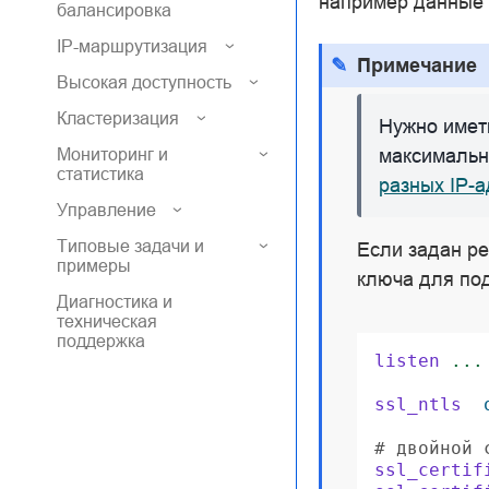
например данные 
балансировка
IP-маршрутизация
Примечание
Высокая доступность
Кластеризация
Нужно иметь
Мониторинг и
максимальн
статистика
разных IP-
Управление
Типовые задачи и
Если задан р
примеры
ключа для по
Диагностика и
техническая
поддержка
listen
...
ssl_ntls
# двойной 
ssl_certif