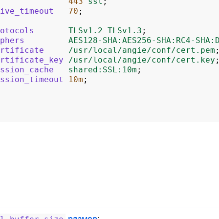
443
ssl
;
ive_timeout
70
;
otocols
TLSv1.2
TLSv1.3
;
phers
AES128-SHA:AES256-SHA:RC4-SHA:
rtificate
/usr/local/angie/conf/cert.pem
rtificate_key
/usr/local/angie/conf/cert.key
ssion_cache
shared:SSL:10m
;
ssion_timeout
10m
;
размер
;