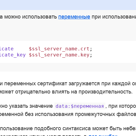
а можно использовать
переменные
при использован
icate
$ssl_server_name.crt
;
icate_key
$ssl_server_name.key
;
и переменных сертификат загружается при каждой о
может отрицательно влиять на производительность.
но указать значение
, при котор
data:$переменная
еременной без использования промежуточных файлов
ользование подобного синтаксиса может быть небе