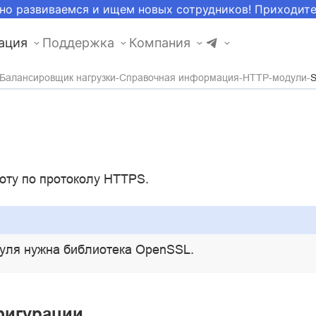
но развиваемся и ищем новых сотрудников! Приходит
ация
Поддержка
Компания
Балансировщик нагрузки
Справочная информация
HTTP-модули
оту по протоколу HTTPS.
дуля нужна библиотека OpenSSL.
фигурации