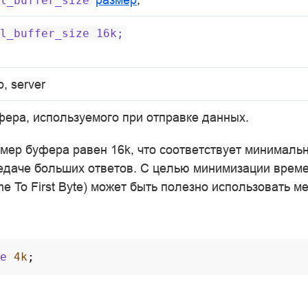
l_buffer_size
l_buffer_size
16k;
p, server
фера, используемого при отправке данных.
мер буфера равен 16k, что соответствует минимал
едаче больших ответов. С целью минимизации врем
me To First Byte) может быть полезно использовать м
e
4k
;