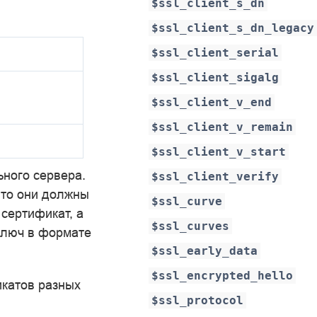
$ssl_client_s_dn
$ssl_client_s_dn_legacy
$ssl_client_serial
$ssl_client_sigalg
$ssl_client_v_end
$ssl_client_v_remain
$ssl_client_v_start
ного сервера.
$ssl_client_verify
 то они должны
$ssl_curve
сертификат, а
$ssl_curves
ключ в формате
$ssl_early_data
$ssl_encrypted_hello
икатов разных
$ssl_protocol