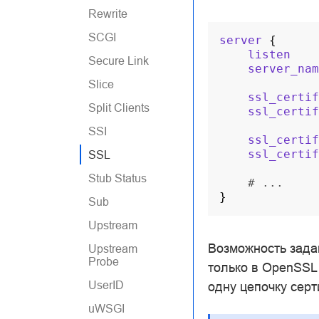
Rewrite
SCGI
server
{
listen
Secure Link
server_nam
Slice
ssl_certif
Split Clients
ssl_certif
SSI
ssl_certif
ssl_certif
SSL
Stub Status
# ...
}
Sub
Upstream
Возможность зада
Upstream
Probe
только в OpenSSL 
UserID
одну цепочку сер
uWSGI