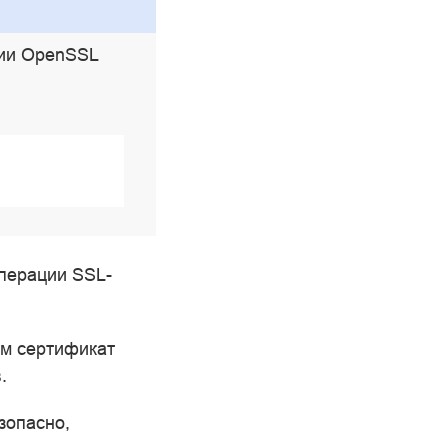
ии OpenSSL
перации SSL-
ом сертификат
.
зопасно,