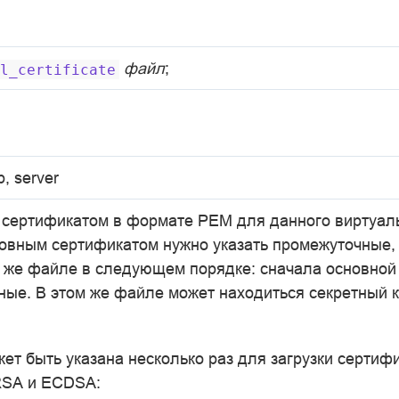
файл
;
l_certificate
p, server
 сертификатом в формате PEM для данного виртуаль
новным сертификатом нужно указать промежуточные,
м же файле в следующем порядке: сначала основной 
ные. В этом же файле может находиться секретный 
ет быть указана несколько раз для загрузки сертиф
RSA и ECDSA: