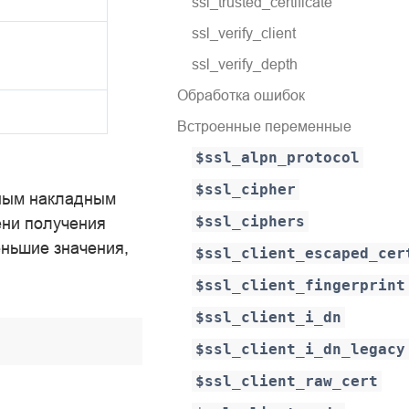
ssl_trusted_certificate
ssl_verify_client
ssl_verify_depth
Обработка ошибок
Встроенные переменные
$ssl_alpn_protocol
$ssl_cipher
ьным накладным
$ssl_ciphers
ени получения
еньшие значения,
$ssl_client_escaped_cer
$ssl_client_fingerprint
$ssl_client_i_dn
$ssl_client_i_dn_legacy
$ssl_client_raw_cert