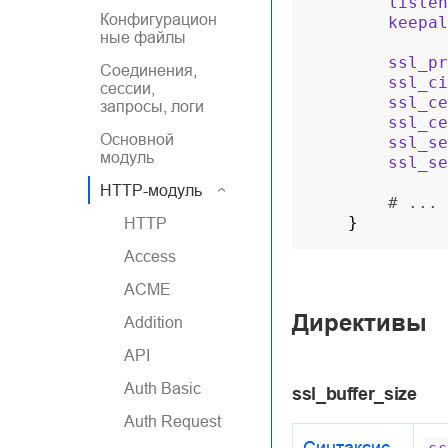
listen
Конфигурацион
keepal
ные файлы
ssl_pr
Соединения,
ssl_ci
сессии,
ssl_ce
запросы, логи
ssl_ce
Основной
ssl_se
модуль
ssl_se
HTTP-модуль
# ...
}
HTTP
Access
ACME
Директивы
Addition
API
Auth Basic
ssl_buffer_size
Auth Request
Синтаксис