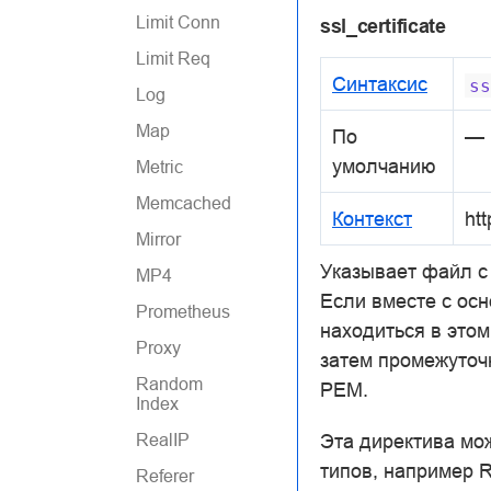
Limit Conn
ssl_certificate
Limit Req
Синтаксис
ss
Log
Map
По
—
умолчанию
Metric
Memcached
Контекст
htt
Mirror
Указывает файл с
MP4
Если вместе с ос
Prometheus
находиться в это
Proxy
затем промежуточ
Random
PEM.
Index
RealIP
Эта директива мож
типов, например 
Referer