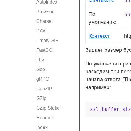
ss
AutoIndex
Browser
По
ss
Charset
умолчанию
DAV
Контекст
htt
Empty GIF
Задает размер бу
FastCGI
FLV
По умолчанию раз
Geo
расходам при пер
начала ответа (Ti
gRPC
например:
GunZIP
GZip
GZip Static
ssl_buffer_siz
Headers
Index