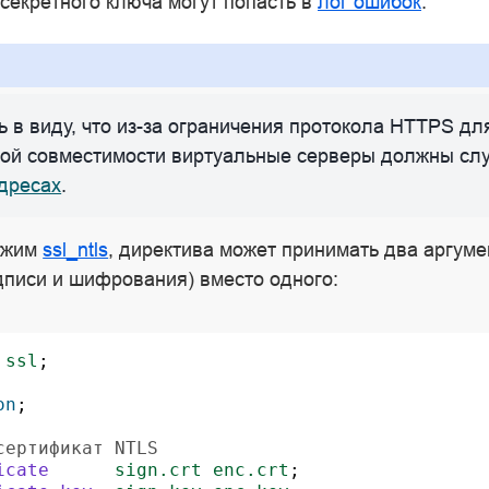
секретного ключа могут попасть в
лог ошибок
.
 в виду, что из-за ограничения протокола HTTPS дл
ой совместимости виртуальные серверы должны сл
адресах
.
ежим
ssl_ntls
, директива может принимать два аргуме
дписи и шифрования) вместо одного:
ssl
;
on
;
сертификат NTLS
icate
sign.crt
enc.crt
;