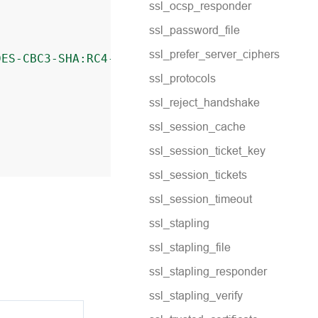
ssl_ocsp_responder
ssl_password_file
ssl_prefer_server_ciphers
DES-CBC3-SHA:RC4-MD5
;
;
ssl_protocols
;
ssl_reject_handshake
ssl_session_cache
ssl_session_ticket_key
ssl_session_tickets
ssl_session_timeout
ssl_stapling
ssl_stapling_file
ssl_stapling_responder
ssl_stapling_verify