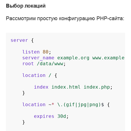
Выбор локаций
Рассмотрим простую конфигурацию PHP-сайта:
server
{
listen
80
;
server_name
example.org
www.example.o
root
/data/www
;
location
/
{
index
index.html
index.php
;
}
location
~
*
\.(gif|jpg|png)
$
{
expires
30d
;
}