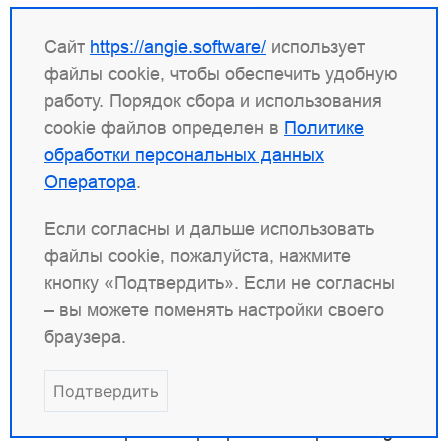
параметрами и директивой
.
root
/data/www
Если файл
не
/data/www/index.html
Сайт
https://angie.software/
использует
существует, но файл
/data/www/index.php
файлы cookie, чтобы обеспечить удобную
существует, директива выполняет внутреннюю
работу. Порядок сбора и использования
переадресацию на
, и Angie снова
/index.php
cookie файлов определен в
Политике
ищет локации, как если бы запрос был
обработки персональных данных
отправлен клиентом. Как упоминалось ранее,
Оператора
.
переадресованный запрос в конечном итоге
Если согласны и дальше использовать
будет обработан сервером FastCGI.
файлы cookie, пожалуйста, нажмите
кнопку «Подтвердить». Если не согласны
Проксирование и балансировка
– вы можете поменять настройки своего
нагрузки
браузера.
Одним из распространенных способов
Подтвердить
использования Angie ADC является настройка
в качестве прокси-сервера. В этой роли Angie