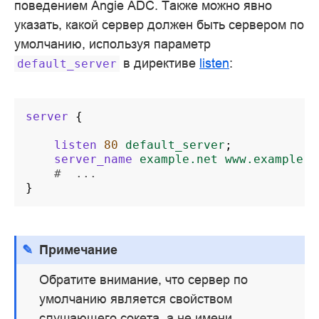
поведением Angie ADC. Также можно явно
указать, какой сервер должен быть сервером по
умолчанию, используя параметр
в директиве
listen
:
default_server
server
{
listen
80
default_server
;
server_name
example.net
www.example.n
#  ...
}
Примечание
Обратите внимание, что сервер по
умолчанию является свойством
слушающего сокета, а не имени