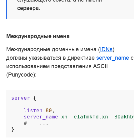
сервера.
Международные имена
Международные доменные имена (
IDNs
)
должны указываться в директиве
server_name
с
использованием представления ASCII
(Punycode):
server
{
listen
80
;
server_name
xn--e1afmkfd.xn--80akhbyk
#    ...
}