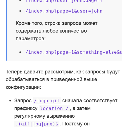
/index.php?user=john&page=1
/index.php?page=1&user=john
Кроме того, строка запроса может
содержать любое количество
параметров:
/index.php?page=1&something+else&us
Теперь давайте рассмотрим, как запросы будут
обрабатываться в приведенной выше
конфигурации:
Запрос
сначала соответствует
/logo.gif
префиксу
, а затем
location
/
регулярному выражению
. Поэтому он
.(gif|jpg|png)$