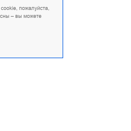
cookie, пожалуйста,
асны – вы можете
овая информация
Продукты и документа
9704151517
Angie
 1227700436578
Angie PRO