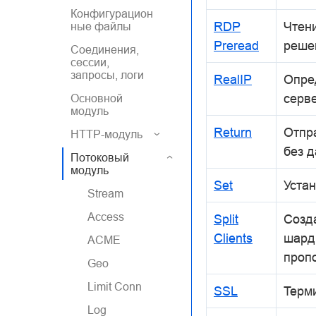
Конфигурацион
RDP
Чтен
ные файлы
Preread
реше
Соединения,
сессии,
запросы, логи
RealIP
Опред
серв
Основной
модуль
Return
Отпра
HTTP-модуль
без 
Потоковый
модуль
Set
Уста
Stream
Access
Split
Созд
Clients
шард
ACME
проп
Geo
Limit Conn
SSL
Терм
Log