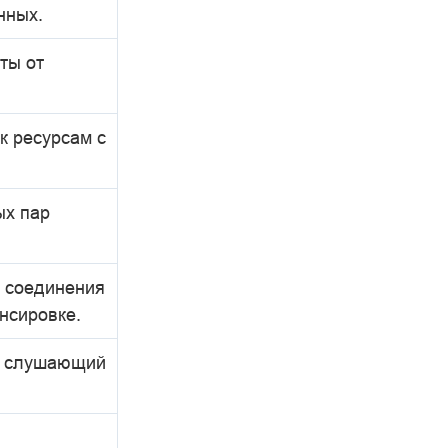
нных.
ты от
к ресурсам с
ых пар
з соединения
нсировке.
й слушающий