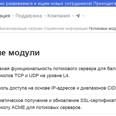
но развиваемся и ищем новых сотрудников! Приходит
ация
Поддержка
Компания
Балансировщик нагрузки
Справочная информация
Потоковые мод
е модули
вная функциональность потокового сервера для бал
околов TCP и UDP на уровне L4.
оль доступа на основе IP-адресов и диапазонов CID
матическое получение и обновление SSL-сертификат
околу ACME для потоковых серверов.