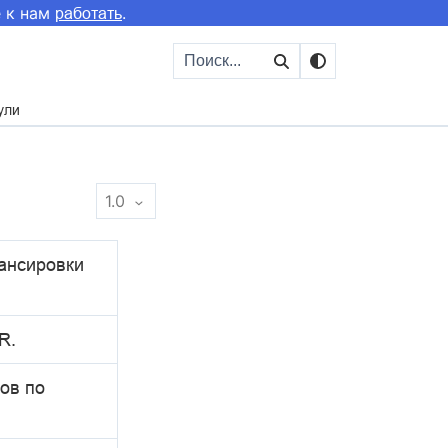
е к нам
.
работать
ули
1.0
ансировки
R.
ов по