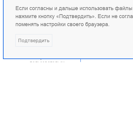
Probe
Если согласны и дальше использовать файлы 
Почтовый
нажмите кнопку «Подтвердить». Если не согл
модуль
поменять настройки своего браузера.
Сторонние
модули
Подтвердить
Настройка
ACME
Настройка
пользовательск
их метрик
Режим отладки
Указатель
директив
Глобальная
балансировка
Контакты
Прав
IP-маршрутизация
+7 (495) 120 50 33
ИНН: 
Высокая доступность
info@wbsrv.ru
ОГРН: