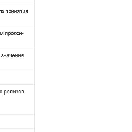
та принятия
м прокси-
 значения
х релизов,