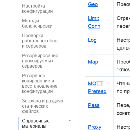
Geo
Прео
Настройка
конфигурации
Limit
Огра
Методы
Conn
перег
балансировки
Проверки
Log
Наст
работоспособност
и серверов
цель
Резервирование
проксируемых
Map
Прео
серверов
"ключ
Резервное
копирование и
MQTT
Чтен
восстановление
Preread
по п
конфигурации
Загрузка и раздача
Pass
Пере
статических
файлов
сокет
Справочные
материалы
Proxy
Наст