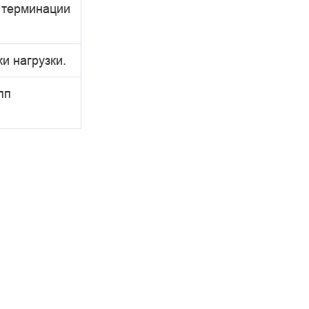
 терминации
.
и нагрузки.
пп