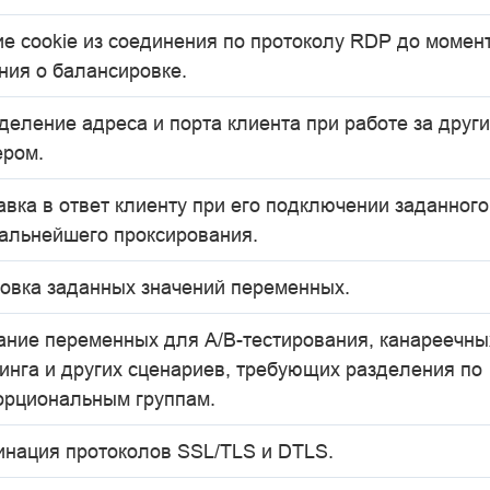
ие cookie из соединения по протоколу RDP до момен
ния о балансировке.
еление адреса и порта клиента при работе за други
ером.
вка в ответ клиенту при его подключении заданного
дальнейшего проксирования.
новка заданных значений переменных.
ание переменных для A/B-тестирования, канареечны
инга и других сценариев, требующих разделения по
орциональным группам.
инация протоколов SSL/TLS и DTLS.