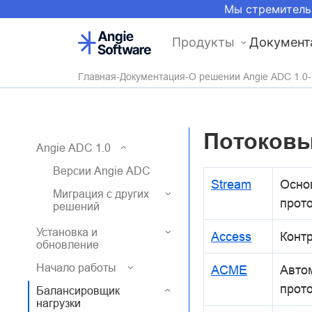
Мы стремитель
Продукты
Документ
Главная
Документация
О решении Angie ADC 1.0
Потоковы
Angie ADC 1.0
Версии Angie ADC
Stream
Осно
Миграция с других
прот
решений
Установка и
Access
Контр
обновление
Начало работы
ACME
Авто
прот
Балансировщик
нагрузки