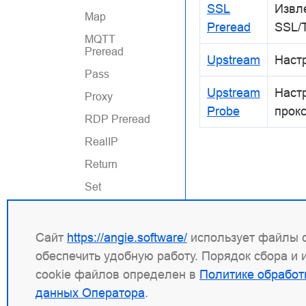
SSL
Извл
Map
Preread
SSL/
MQTT
Preread
Upstream
Наст
Pass
Upstream
Наст
Proxy
Probe
прок
RDP Preread
RealIP
Return
Set
Split Clients
SSL
Сайт
https://angie.software/
использует файлы c
SSL Preread
обеспечить удобную работу. Порядок сбора и
cookie файлов определен в
Политике обработ
Upstream
данных Оператора
.
Upstream