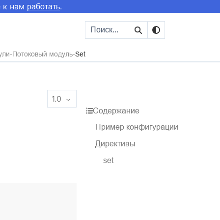
е к нам
.
работать
ули
Потоковый модуль
Set
1.0
Содержание
Пример конфигурации
Директивы
set