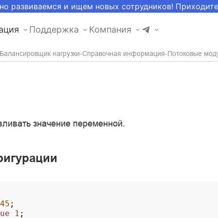
но развиваемся и ищем новых сотрудников! Приходит
ация
Поддержка
Компания
Балансировщик нагрузки
Справочная информация
Потоковые мод
вливать значение переменной.
фигурации
45
;
ue
1
;