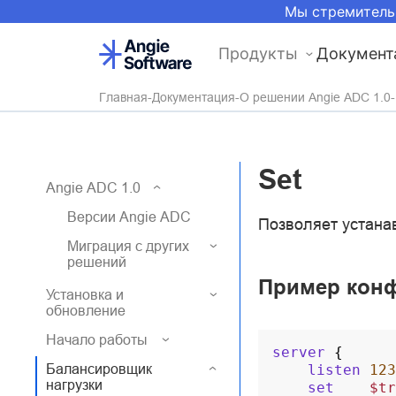
Мы стремитель
Продукты
Документ
Главная
Документация
О решении Angie ADC 1.0
Set
Angie ADC 1.0
Версии Angie ADC
Позволяет устана
Миграция с других
решений
Пример кон
Установка и
обновление
Начало работы
server
{
Балансировщик
listen
123
нагрузки
set
$tr