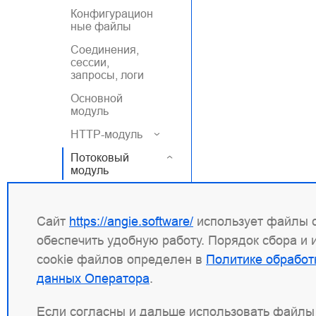
Конфигурацион
ные файлы
Соединения,
сессии,
запросы, логи
Основной
модуль
HTTP-модуль
Потоковый
модуль
Stream
Access
Сайт
https://angie.software/
использует файлы c
обеспечить удобную работу. Порядок сбора и
ACME
cookie файлов определен в
Политике обработ
Geo
данных Оператора
.
Limit Conn
Log
Если согласны и дальше использовать файлы 