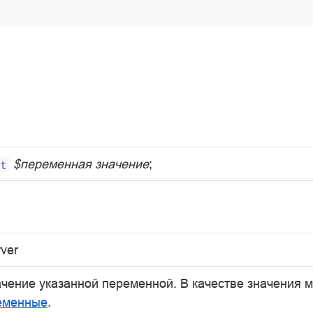
$переменная
значение
;
t
rver
ачение указанной переменной. В качестве значения 
еменные
.