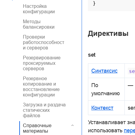
}
Настройка
конфигурации
Методы
балансировки
Директивы
Проверки
работоспособност
и серверов
set
Резервирование
проксируемых
серверов
Синтаксис
se
Резервное
копирование и
По
—
восстановление
умолчанию
конфигурации
Загрузка и раздача
Контекст
se
статических
файлов
Устанавливает зн
Справочные
использовать
пер
материалы