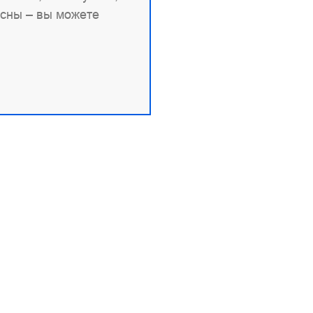
асны – вы можете
овая информация
Продукты и документа
9704151517
Angie
 1227700436578
Angie PRO
вые документы
ANIC