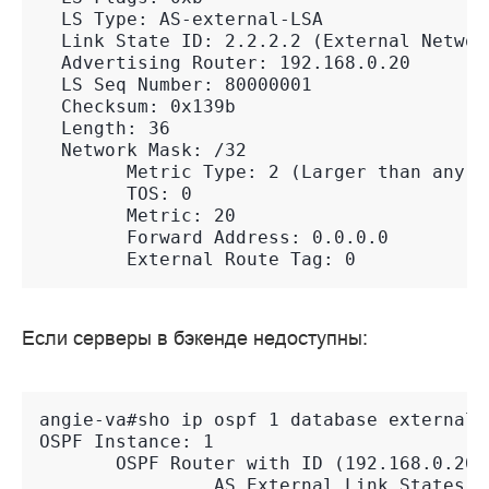
  LS Type: AS-external-LSA
  Link State ID: 2.2.2.2 (External Networ
  Advertising Router: 192.168.0.20
  LS Seq Number: 80000001
  Checksum: 0x139b
  Length: 36
  Network Mask: /32
        Metric Type: 2 (Larger than any l
        TOS: 0
        Metric: 20
        Forward Address: 0.0.0.0
        External Route Tag: 0
Если серверы в бэкенде недоступны:
angie-va#sho ip ospf 1 database external 
OSPF Instance: 1
       OSPF Router with ID (192.168.0.20)
                AS External Link States