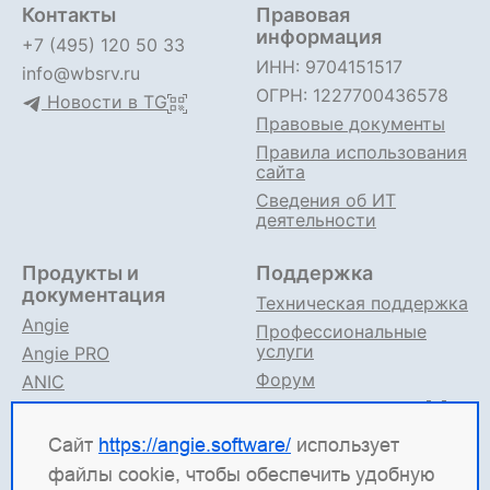
Контакты
Правовая
информация
+7 (495) 120 50 33
ИНН: 9704151517
info@wbsrv.ru
ОГРН: 1227700436578
Новости в TG
Правовые документы
Правила использования
сайта
Сведения об ИТ
деятельности
Продукты и
Поддержка
документация
Техническая поддержка
Angie
Профессиональные
услуги
Angie PRO
Форум
ANIC
Поддержка в TG
Angie ADC
Документация
Сайт
https://angie.software/
использует
файлы cookie, чтобы обеспечить удобную