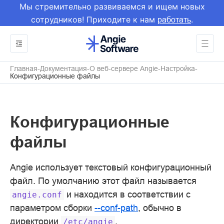
Мы стремительно развиваемся и ищем новых
сотрудников! Приходите к нам
.
работать
Главная
Документация
О веб-сервере Angie
Настройка
Конфигурационные файлы
Конфигурационные
файлы
Angie использует текстовый конфигурационный
файл. По умолчанию этот файл называется
и находится в соответствии с
angie.conf
параметром сборки
--conf-path
, обычно в
директории
.
/etc/angie