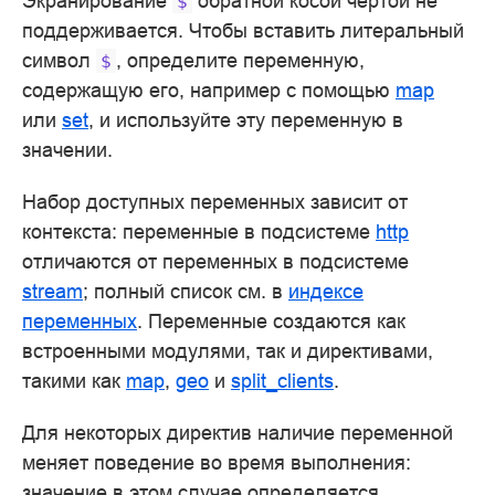
Экранирование
обратной косой чертой не
$
поддерживается. Чтобы вставить литеральный
символ
, определите переменную,
$
содержащую его, например с помощью
map
или
set
, и используйте эту переменную в
значении.
Набор доступных переменных зависит от
контекста: переменные в подсистеме
http
отличаются от переменных в подсистеме
stream
; полный список см. в
индексе
переменных
. Переменные создаются как
встроенными модулями, так и директивами,
такими как
map
,
geo
и
split_clients
.
Для некоторых директив наличие переменной
меняет поведение во время выполнения:
значение в этом случае определяется