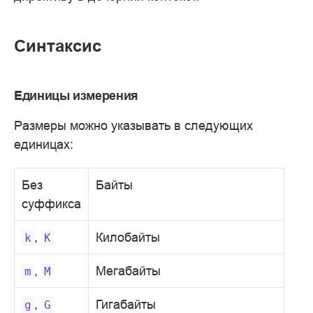
Синтаксис
Единицы измерения
Размеры можно указывать в следующих
единицах:
Без
Байты
суффикса
,
Килобайты
k
K
,
Мегабайты
m
M
,
Гигабайты
g
G