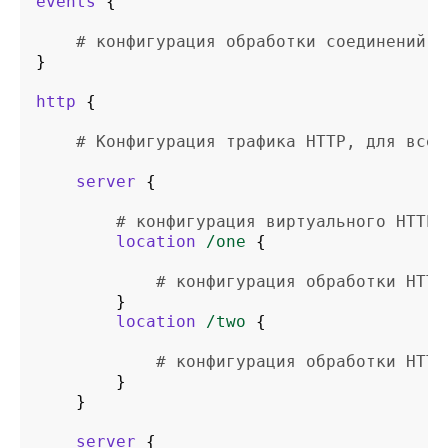
events
{
# конфигурация обработки соединений
}
http
{
# Конфигурация трафика HTTP, для всех
server
{
# конфигурация виртуального HTTP 
location
/one
{
# конфигурация обработки HTTP
}
location
/two
{
# конфигурация обработки HTTP
}
}
server
{