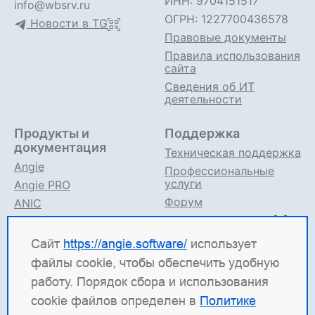
ИНН: 9704151517
info@wbsrv.ru
ОГРН: 1227700436578
Новости в TG
Правовые документы
Правила использования
сайта
Сведения об ИТ
деятельности
Продукты и
Поддержка
документация
Техническая поддержка
Angie
Профессиональные
услуги
Angie PRO
Форум
ANIC
Поддержка в TG
Angie ADC
Документация
Сайт
https://angie.software/
использует
файлы cookie, чтобы обеспечить удобную
Angie Software
(ООО "Веб-Сервер") — российская
работу. Порядок сбора и использования
ИТ-компания, которая развивает решения для
cookie файлов определен в
Политике
высоконагруженных систем. Среди наших