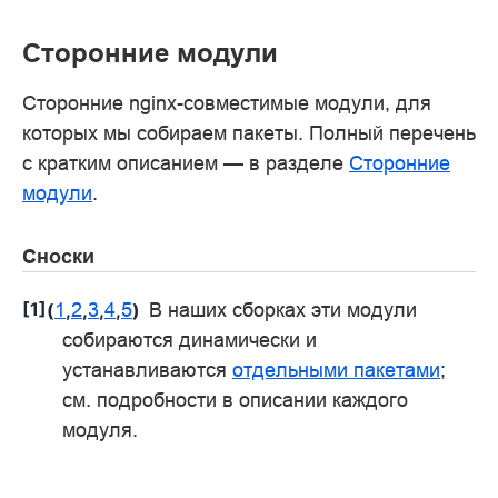
Сторонние модули
Сторонние nginx-совместимые модули, для
которых мы собираем пакеты. Полный перечень
с кратким описанием — в разделе
Сторонние
модули
.
Сноски
[
1
]
1
2
3
4
5
В наших сборках эти модули
(
,
,
,
,
)
собираются динамически и
устанавливаются
отдельными пакетами
;
см. подробности в описании каждого
модуля.