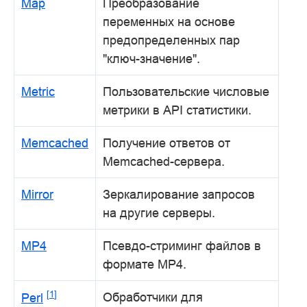
Map
Преобразование
переменных на основе
предопределенных пар
"ключ-значение".
Metric
Пользовательские числовые
метрики в API статистики.
Memcached
Получение ответов от
Memcached-сервера.
Mirror
Зеркалирование запросов
на другие серверы.
MP4
Псевдо-стриминг файлов в
формате MP4.
[
1
]
Обработчики для
Perl