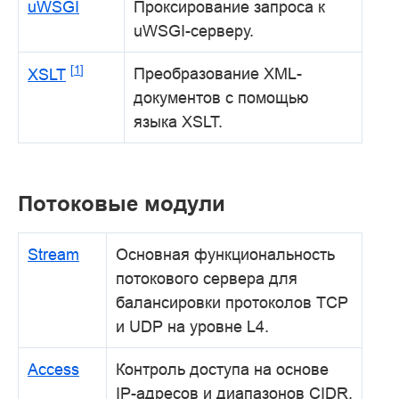
uWSGI
Проксирование запроса к
uWSGI-серверу.
[
1
]
Преобразование XML-
XSLT
документов с помощью
языка XSLT.
Потоковые модули
Stream
Основная функциональность
потокового сервера для
балансировки протоколов TCP
и UDP на уровне L4.
Access
Контроль доступа на основе
IP-адресов и диапазонов CIDR.