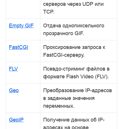
серверов через UDP или
TCP.
Empty GIF
Отдача однопиксельного
прозрачного GIF.
FastCGI
Проксирование запроса к
FastCGI-серверу.
FLV
Псевдо-стриминг файлов в
формате Flash Video (FLV).
Geo
Преобразование IP-адресов
в заданные значения
переменных.
GeoIP
Получение данных об IP-
адресах на основе