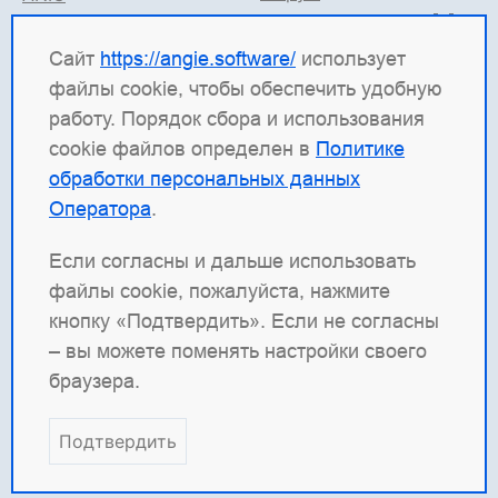
Поддержка в TG
Angie ADC
Документация
Сайт
https://angie.software/
использует
файлы cookie, чтобы обеспечить удобную
Angie Software
(ООО "Веб-Сервер") — российская
работу. Порядок сбора и использования
ИТ-компания, которая развивает решения для
cookie файлов определен в
Политике
высоконагруженных систем. Среди наших
обработки персональных данных
продуктов: система балансировки
Angie ADC
Оператора
.
(контроллер доставки приложений), веб-сервер
Angie PRO
и
Angie Ingress Controller
(ANIC) —
Если согласны и дальше использовать
решение для управления трафиком
файлы cookie, пожалуйста, нажмите
контейнеризированных приложений в Kubernetes.
кнопку «Подтвердить». Если не согласны
Наша отдельная гордость — веб-сервер с
– вы можете поменять настройки своего
открытым кодом
Angie
, который создан как форк
браузера.
nginx и призван превзойти функциональность
оригинала.
Подтвердить