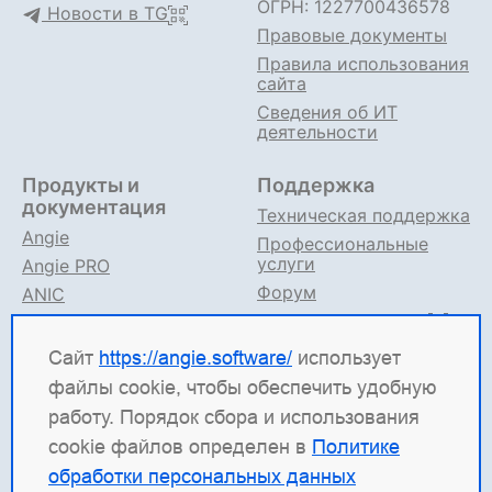
ОГРН: 1227700436578
Новости в TG
Правовые документы
Правила использования
сайта
Сведения об ИТ
деятельности
Продукты и
Поддержка
документация
Техническая поддержка
Angie
Профессиональные
услуги
Angie PRO
Форум
ANIC
Поддержка в TG
Angie ADC
Документация
Сайт
https://angie.software/
использует
файлы cookie, чтобы обеспечить удобную
Angie Software
(ООО "Веб-Сервер") — российская
работу. Порядок сбора и использования
ИТ-компания, которая развивает решения для
cookie файлов определен в
Политике
высоконагруженных систем. Среди наших
обработки персональных данных