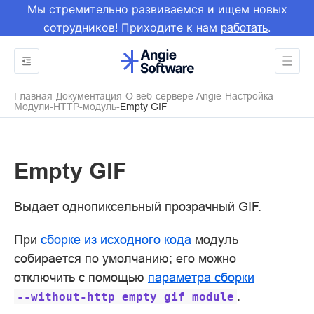
Мы стремительно развиваемся и ищем новых
сотрудников! Приходите к нам
.
работать
Главная
Документация
О веб-сервере Angie
Настройка
Модули
HTTP-модуль
Empty GIF
Empty GIF
Выдает однопиксельный прозрачный GIF.
При
сборке из исходного кода
модуль
собирается по умолчанию; его можно
отключить с помощью
параметра сборки
.
--without-http_empty_gif_module