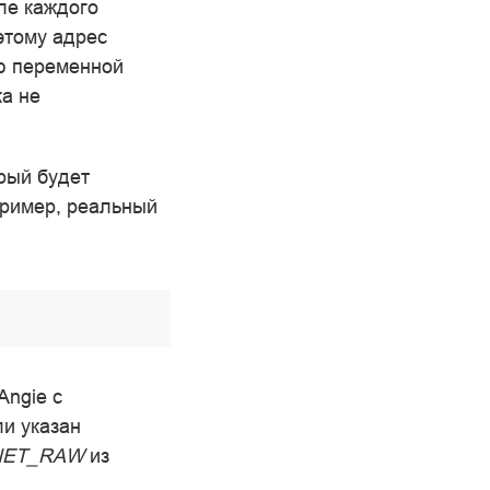
ле каждого
этому адрес
ью переменной
ка не
рый будет
пример, реальный
Angie с
ли указан
_NET_RAW
из