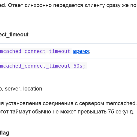
d. Ответ синхронно передается клиенту сразу же по
ct_timeout
время
;
mcached_connect_timeout
mcached_connect_timeout
60s;
p, server, location
ля установления соединения с сервером memcached
 этот таймаут обычно не может превышать 75 секунд.
lag