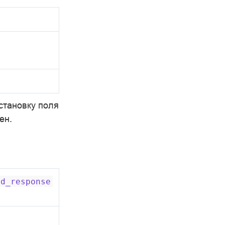
становку поля
ен.
id_response