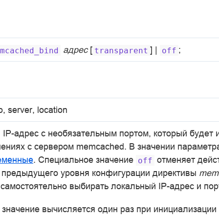
адрес
[
] |
;
mcached_bind
transparent
off
p, server, location
 IP-адрес с необязательным портом, который будет 
ениях с сервером memcached. В значении параметр
еменные
. Специальное значение
отменяет дейс
off
 предыдущего уровня конфигурации директивы
memc
самостоятельно выбирать локальный IP-адрес и пор
 значение вычисляется один раз при инициализации 