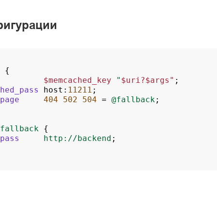
фигурации
{
$memcached_key
"
$uri?$args"
;
hed_pass
host
:
11211
;
page
404
502
504
=
@fallback
;
fallback
{
pass
http://backend
;