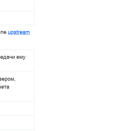
ппе
upstream
редачи ему
вером,
вета