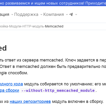
но развиваемся и ищем новых сотрудников! Приходит
ация
Поддержка
Компания
ройка
Модули
HTTP-модуль
Memcached
ed
ть ответ из сервера memcached. Ключ задается в п
 Ответ в memcached должен быть предварительно 
gie способом.
одного кода
модуль собирается по умолчанию; его м
ра сборки
.
--without-http_memcached_module
ах из
наших репозиториев
модуль включен в сборку.