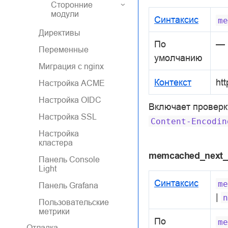
Сторонние
модули
Синтаксис
me
Директивы
По
—
Переменные
умолчанию
Миграция с nginx
Контекст
htt
Настройка ACME
Настройка OIDC
Включает проверк
Настройка SSL
Content-Encodin
Настройка
кластера
memcached_next_
Панель Console
Light
Синтаксис
me
Панель Grafana
|
n
Пользовательские
метрики
По
me
Отладка