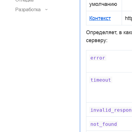
умолчанию
Разработка
Контекст
htt
Определяет, в ка
серверу:
error
timeout
invalid_respon
not_found