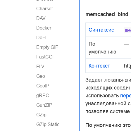
Charset
memcached_bind
DAV
Docker
Синтаксис
me
DoH
По
—
Empty GIF
умолчанию
FastCGI
Контекст
htt
FLV
Geo
Задает локальный
GeoIP
исходящих соедин
использовать
пер
gRPC
унаследованной с
GunZIP
позволяя системе 
GZip
GZip Static
По умолчанию это