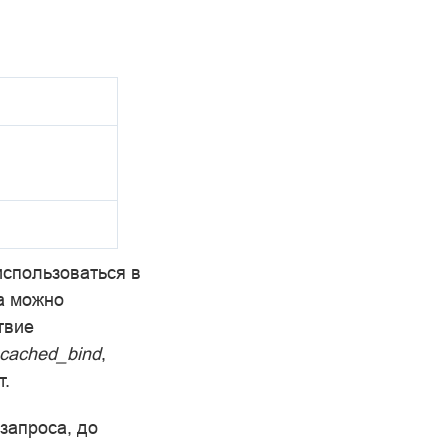
использоваться в
а можно
твие
ached_bind
,
т.
запроса, до