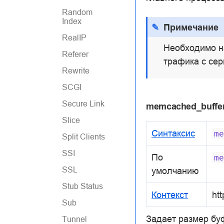
Random
Index
Примечание
RealIP
Необходимо н
Referer
трафика с се
Rewrite
SCGI
Secure Link
memcached_buffer
Slice
Синтаксис
me
Split Clients
SSI
По
me
SSL
умолчанию
Stub Status
Контекст
htt
Sub
Задает размер буф
Tunnel