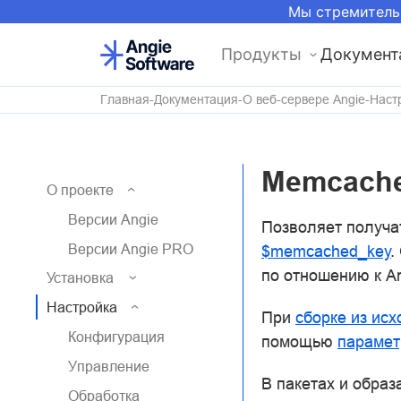
Мы стремитель
Продукты
Документ
Главная
Документация
О веб-сервере Angie
Наст
Memcach
О проекте
Версии Angie
Позволяет получа
Версии Angie PRO
$memcached_key
.
по отношению к An
Установка
Настройка
При
сборке из исх
Конфигурация
помощью
парамет
Управление
В пакетах и образ
Обработка