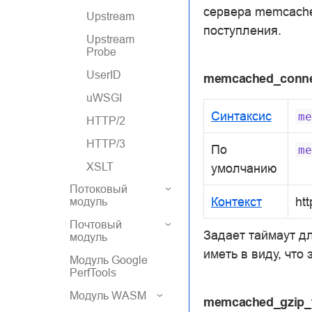
сервера memcache
Upstream
поступления.
Upstream
Probe
UserID
memcached_conne
uWSGI
Синтаксис
me
HTTP/2
HTTP/3
По
me
XSLT
умолчанию
Потоковый
Контекст
htt
модуль
Почтовый
Задает таймаут д
модуль
иметь в виду, что
Модуль Google
PerfTools
Модуль WASM
memcached_gzip_f