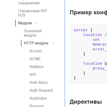
соединений
Справочник API
Пример кон
NJS
Модули
server
{
Основной
location
/
модуль
set
HTTP-модуль
memcac
error_
Access
}
ACME
location
@
Addition
proxy_
}
API
}
Auth Basic
Auth Request
AutoIndex
Директивы
Browser