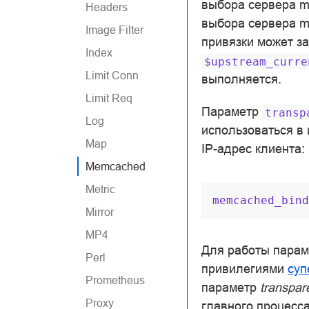
выбора сервера m
Headers
выбора сервера m
Image Filter
привязки может з
Index
$upstream_curre
Limit Conn
выполняется.
Limit Req
Параметр
transp
Log
использоваться в
Map
IP-адрес клиента:
Memcached
Metric
memcached_bind
Mirror
MP4
Для работы парам
Perl
привилегиями
суп
Prometheus
параметр
transpar
Proxy
главного процесса