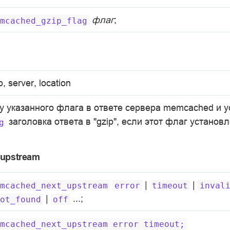
флаг
;
mcached_gzip_flag
p, server, location
у указанного флага в ответе сервера memcached и у
заголовка ответа в "gzip", если этот флаг установл
g
upstream
|
|
mcached_next_upstream
error
timeout
inval
|
...;
ot_found
off
mcached_next_upstream
error
timeout;