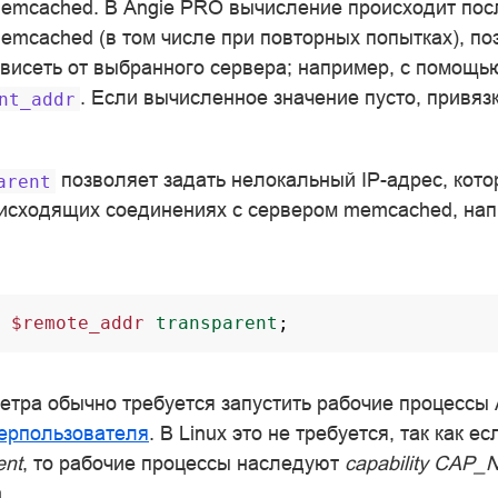
emcached. В Angie PRO вычисление происходит пос
emcached (в том числе при повторных попытках), по
ависеть от выбранного сервера; например, с помощ
. Если вычисленное значение пусто, привяз
nt_addr
позволяет задать нелокальный IP-aдрес, кото
arent
 исходящих соединениях с сервером memcached, на
$remote_addr
transparent
;
етра обычно требуется запустить рабочие процессы 
ерпользователя
. В Linux это не требуется, так как ес
ent
, то рабочие процессы наследуют
capability CAP
.