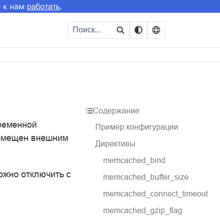
е к нам
.
работать
Содержание
еременной
Пример конфигурации
помещен внешним
Директивы
memcached_bind
ожно отключить с
memcached_buffer_size
memcached_connect_timeout
memcached_gzip_flag