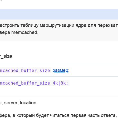
астроить таблицу маршрутизации ядра для перехват
рверa memcached.
_size
размер
;
mcached_buffer_size
mcached_buffer_size
4k|8k;
p, server, location
ера, в который будет читаться первая часть ответа,