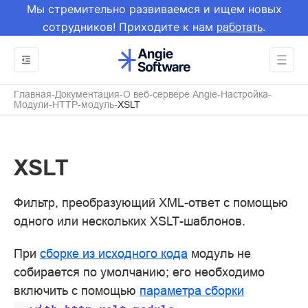
Мы стремительно развиваемся и ищем новых
сотрудников! Приходите к нам
.
работать
Главная
Документация
О веб-сервере Angie
Настройка
Модули
HTTP-модуль
XSLT
XSLT
Фильтр, преобразующий XML-ответ с помощью
одного или нескольких XSLT-шаблонов.
При
сборке из исходного кода
модуль не
собирается по умолчанию; его необходимо
включить с помощью
параметра сборки