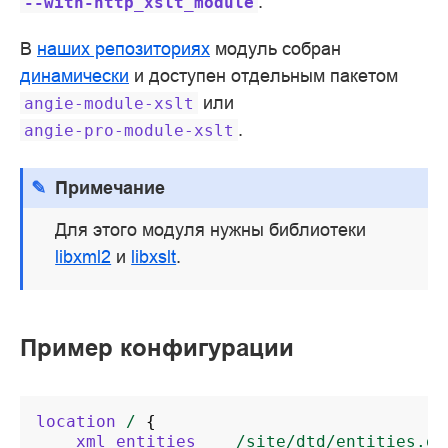
.
--with-http_xslt_module
В
наших репозиториях
модуль собран
динамически
и доступен отдельным пакетом
или
angie-module-xslt
.
angie-pro-module-xslt
Примечание
Для этого модуля нужны библиотеки
libxml2
и
libxslt
.
Пример конфигурации
location
/
{
xml_entities
/site/dtd/entities.dt