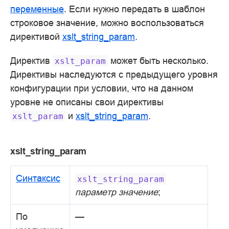
переменные
. Если нужно передать в шаблон
строковое значение, можно воспользоваться
директивой
xslt_string_param
.
Директив
может быть несколько.
xslt_param
Директивы наследуются с предыдущего уровня
конфигурации при условии, что на данном
уровне не описаны свои директивы
и
xslt_string_param
.
xslt_param
xslt_string_param
Синтаксис
xslt_string_param
параметр
значение
;
По
—