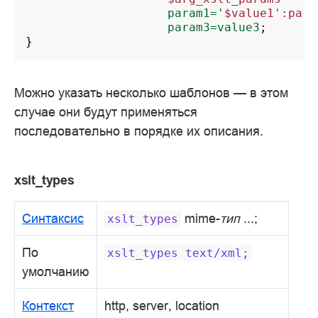
param1='
$value1':para
param3=value3
;
}
Можно указать несколько шаблонов — в этом
случае они будут применяться
последовательно в порядке их описания.
xslt_types
Синтаксис
mime-
тип
...;
xslt_types
По
xslt_types
text/xml;
умолчанию
Контекст
http, server, location