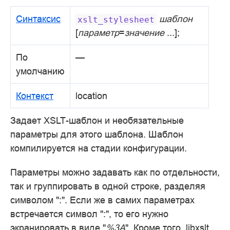
Синтаксис
шаблон
xslt_stylesheet
[
параметр
=
значение
...];
По
—
умолчанию
Контекст
location
Задает XSLT-шаблон и необязательные
параметры для этого шаблона. Шаблон
компилируется на стадии конфигурации.
Параметры можно задавать как по отдельности,
так и группировать в одной строке, разделяя
символом ":". Если же в самих параметрах
встречается символ ":", то его нужно
экранировать в виде "
%3A
". Кроме того, libxslt