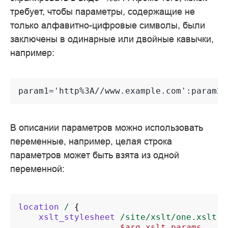
требует, чтобы параметры, содержащие не
только алфавитно-цифровые символы, были
заключены в одинарные или двойные кавычки,
например:
param1='http%3A//www.example.com':param2=
В описании параметров можно использовать
переменные, например, целая строка
параметров может быть взята из одной
переменной:
location
/
{
xslt_stylesheet
/site/xslt/one.xslt
$arg_xslt_params