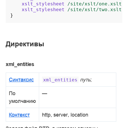
xslt_stylesheet
/site/xslt/one.xslt
p
xslt_stylesheet
/site/xslt/two.xslt
;
}
Директивы
xml_entities
Синтаксис
путь
;
xml_entities
По
—
умолчанию
Контекст
http, server, location