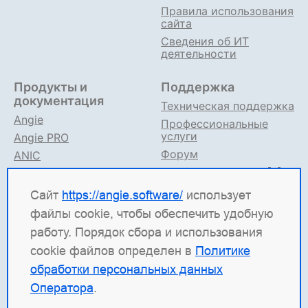
Правила использования
сайта
Сведения об ИТ
деятельности
Продукты и
Поддержка
документация
Техническая поддержка
Angie
Профессиональные
услуги
Angie PRO
Форум
ANIC
Поддержка в TG
Angie ADC
Документация
Сайт
https://angie.software/
использует
файлы cookie, чтобы обеспечить удобную
Angie Software
(ООО "Веб-Сервер") — российская
работу. Порядок сбора и использования
ИТ-компания, которая развивает решения для
cookie файлов определен в
Политике
высоконагруженных систем. Среди наших
обработки персональных данных
продуктов: система балансировки
Angie ADC
Оператора
.
(контроллер доставки приложений), веб-сервер