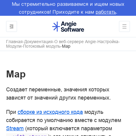
Мы стремительно развиваемся и ищем новых
сотрудников! Приходите к нам
.
работать
Главная
Документация
О веб-сервере Angie
Настройка
Модули
Потоковый модуль
Map
Map
Создает переменные, значения которых
зависят от значений других переменных.
При
сборке из исходного кода
модуль
собирается по умолчанию вместе с модулем
Stream
(который включается параметром