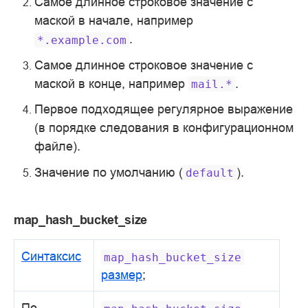
Самое длинное строковое значение с
маской в начале, например
.
*.example.com
Самое длинное строковое значение с
маской в конце, например
.
mail.*
Первое подходящее регулярное выражение
(в порядке следования в конфигурационном
файле).
Значение по умолчанию (
).
default
map_hash_bucket_size
Синтаксис
map_hash_bucket_size
размер
;
По