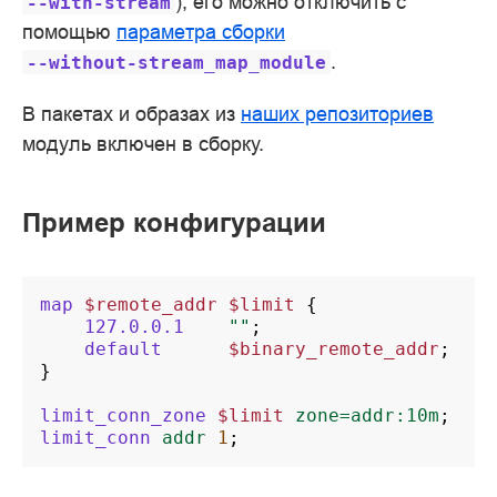
); его можно отключить с
--with-stream
помощью
параметра сборки
.
--without-stream_map_module
В пакетах и образах из
наших репозиториев
модуль включен в сборку.
Пример конфигурации
map
$remote_addr
$limit
{
127.0.0.1
""
;
default
$binary_remote_addr
;
}
limit_conn_zone
$limit
zone=addr:10m
;
limit_conn
addr
1
;