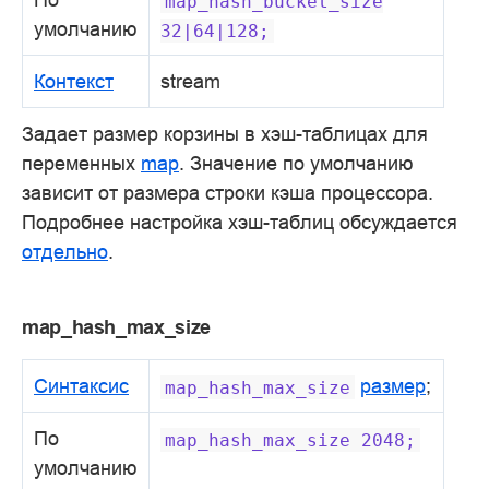
map_hash_bucket_size
умолчанию
32|64|128;
Контекст
stream
Задает размер корзины в хэш-таблицах для
переменных
map
. Значение по умолчанию
зависит от размера строки кэша процессора.
Подробнее настройка хэш-таблиц обсуждается
отдельно
.
map_hash_max_size
Синтаксис
размер
;
map_hash_max_size
По
map_hash_max_size
2048;
умолчанию