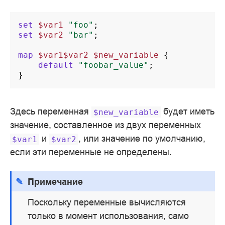
set
$var1
"foo"
;
set
$var2
"bar"
;
map
$var1$var2
$new_variable
{
default
"foobar_value"
;
}
Здесь переменная
будет иметь
$new_variable
значение, составленное из двух переменных
и
, или значение по умолчанию,
$var1
$var2
если эти переменные не определены.
Примечание
Поскольку переменные вычисляются
только в момент использования, само