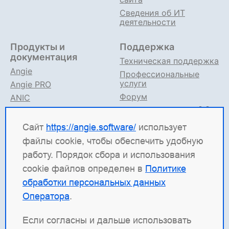
Сведения об ИТ
деятельности
Продукты и
Поддержка
документация
Техническая поддержка
Angie
Профессиональные
услуги
Angie PRO
Форум
ANIC
Поддержка в TG
Angie ADC
Документация
Сайт
https://angie.software/
использует
файлы cookie, чтобы обеспечить удобную
Angie Software
(ООО "Веб-Сервер") — российская
работу. Порядок сбора и использования
ИТ-компания, которая развивает решения для
cookie файлов определен в
Политике
высоконагруженных систем. Среди наших
обработки персональных данных
продуктов: система балансировки
Angie ADC
Оператора
.
(контроллер доставки приложений), веб-сервер
Angie PRO
и
Angie Ingress Controller
(ANIC) —
Если согласны и дальше использовать