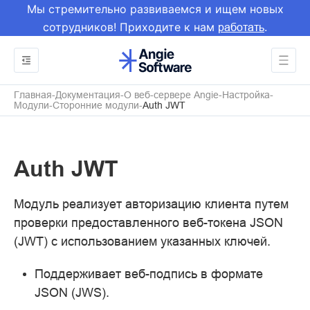
Мы стремительно развиваемся и ищем новых
сотрудников! Приходите к нам
.
работать
Главная
Документация
О веб-сервере Angie
Настройка
Модули
Сторонние модули
Auth JWT
Auth JWT
Модуль реализует авторизацию клиента путем
проверки предоставленного веб-токена JSON
(JWT) с использованием указанных ключей.
Поддерживает веб-подпись в формате
JSON (JWS).