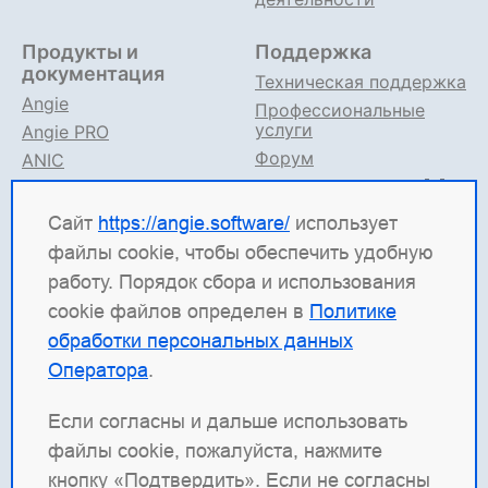
Продукты и
Поддержка
документация
Техническая поддержка
Angie
Профессиональные
услуги
Angie PRO
Форум
ANIC
Поддержка в TG
Angie ADC
Документация
Сайт
https://angie.software/
использует
файлы cookie, чтобы обеспечить удобную
Angie Software
(ООО "Веб-Сервер") — российская
работу. Порядок сбора и использования
ИТ-компания, которая развивает решения для
cookie файлов определен в
Политике
высоконагруженных систем. Среди наших
обработки персональных данных
продуктов: система балансировки
Angie ADC
Оператора
.
(контроллер доставки приложений), веб-сервер
Angie PRO
и
Angie Ingress Controller
(ANIC) —
Если согласны и дальше использовать
решение для управления трафиком
файлы cookie, пожалуйста, нажмите
контейнеризированных приложений в Kubernetes.
кнопку «Подтвердить». Если не согласны