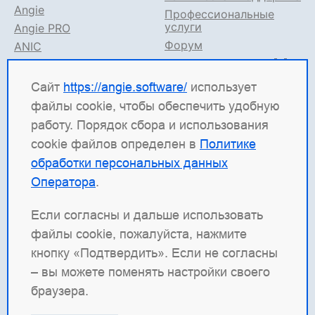
Angie
Профессиональные
услуги
Angie PRO
Форум
ANIC
Поддержка в TG
Angie ADC
Документация
Сайт
https://angie.software/
использует
файлы cookie, чтобы обеспечить удобную
Angie Software
(ООО "Веб-Сервер") — российская
работу. Порядок сбора и использования
ИТ-компания, которая развивает решения для
cookie файлов определен в
Политике
высоконагруженных систем. Среди наших
обработки персональных данных
продуктов: система балансировки
Angie ADC
Оператора
.
(контроллер доставки приложений), веб-сервер
Angie PRO
и
Angie Ingress Controller
(ANIC) —
Если согласны и дальше использовать
решение для управления трафиком
файлы cookie, пожалуйста, нажмите
контейнеризированных приложений в Kubernetes.
кнопку «Подтвердить». Если не согласны
Наша отдельная гордость — веб-сервер с
– вы можете поменять настройки своего
открытым кодом
Angie
, который создан как форк
браузера.
nginx и призван превзойти функциональность