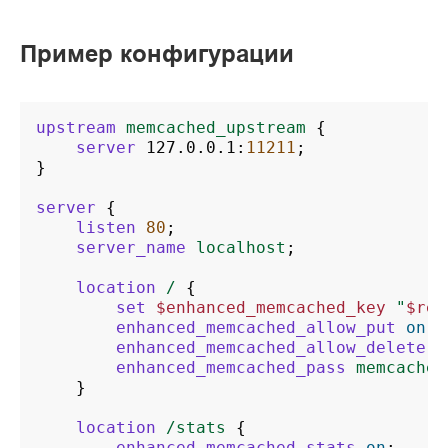
Пример конфигурации
upstream
memcached_upstream
{
server
127.0.0.1
:
11211
;
}
server
{
listen
80
;
server_name
localhost
;
location
/
{
set
$enhanced_memcached_key
"
$req
enhanced_memcached_allow_put
on
;
enhanced_memcached_allow_delete
o
enhanced_memcached_pass
memcached
}
location
/stats
{
enhanced_memcached_stats
on
;