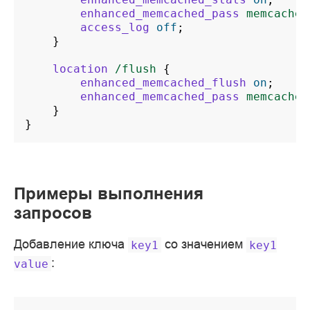
enhanced_memcached_pass
memcached
access_log
off
;
}
location
/flush
{
enhanced_memcached_flush
on
;
enhanced_memcached_pass
memcached
}
}
Примеры выполнения
запросов
Добавление ключа
со значением
key1
key1
:
value