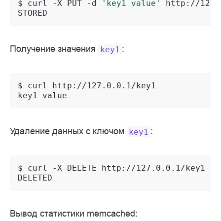
$ 
curl
-X
PUT
-d
'key1 value'
STORED
Получение значения
:
key1
$ 
curl
key1 value
Удаление данных с ключом
:
key1
$ 
curl
-X
DELETE
DELETED
Вывод статистики memcached: