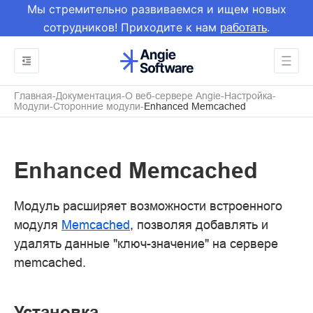
Мы стремительно развиваемся и ищем новых
сотрудников! Приходите к нам
.
работать
Главная
Документация
О веб-сервере Angie
Настройка
Модули
Сторонние модули
Enhanced Memcached
Enhanced Memcached
Модуль расширяет возможности встроенного
модуля
Memcached
, позволяя добавлять и
удалять данные "ключ-значение" на сервере
memcached.
Установка