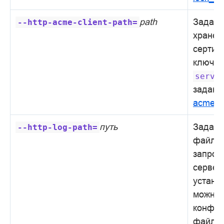
path
Задает
--http-acme-client-path=
хранен
сертиф
ключей
serve
заданы
acme
.
путь
Задает
--http-log-path=
файла 
запрос
сервер
устано
можно 
конфиг
файле