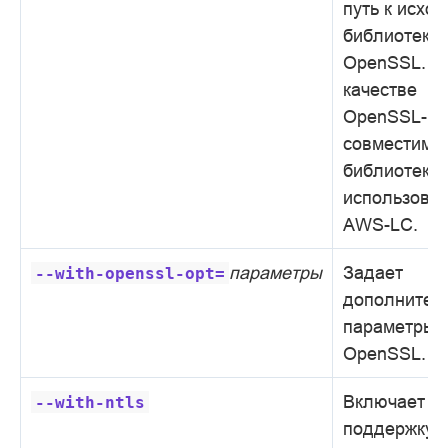
путь к исхо
библиотеки
OpenSSL. В
качестве
OpenSSL-
совместимо
библиотеки
использоват
AWS-LC.
параметры
Задает
--with-openssl-opt=
дополнител
параметры 
OpenSSL.
Включает
--with-ntls
поддержку 