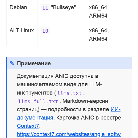
Debian
"Bullseye"
x86_64,
11
ARM64
ALT Linux
x86_64,
10
ARM64
Примечание
Документация ANIC доступна в
машиночитаемом виде для LLM-
инструментов (
,
llms.txt
, Markdown-версии
llms-full.txt
страниц) — подробности в разделе
ИИ-
документация
. Карточка ANIC в реестре
Context7
:
https://context7.com/websites/angie_softw