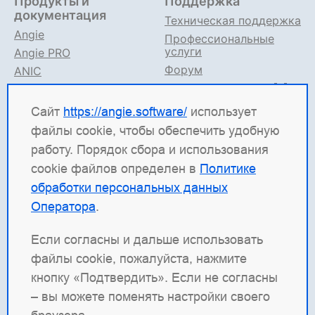
Продукты и
Поддержка
документация
Техническая поддержка
Angie
Профессиональные
услуги
Angie PRO
Форум
ANIC
Поддержка в TG
Angie ADC
Документация
Сайт
https://angie.software/
использует
файлы cookie, чтобы обеспечить удобную
Angie Software
(ООО "Веб-Сервер") — российская
работу. Порядок сбора и использования
ИТ-компания, которая развивает решения для
cookie файлов определен в
Политике
высоконагруженных систем. Среди наших
обработки персональных данных
продуктов: система балансировки
Angie ADC
Оператора
.
(контроллер доставки приложений), веб-сервер
Angie PRO
и
Angie Ingress Controller
(ANIC) —
Если согласны и дальше использовать
решение для управления трафиком
файлы cookie, пожалуйста, нажмите
контейнеризированных приложений в Kubernetes.
кнопку «Подтвердить». Если не согласны
Наша отдельная гордость — веб-сервер с
– вы можете поменять настройки своего
открытым кодом
Angie
, который создан как форк