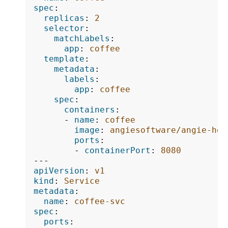
spec
:
replicas
:
2
selector
:
matchLabels
:
app
:
coffee
template
:
metadata
:
labels
:
app
:
coffee
spec
:
containers
:
-
name
:
coffee
image
:
angiesoftware/angie-hel
ports
:
-
containerPort
:
8080
---
apiVersion
:
v1
kind
:
Service
metadata
:
name
:
coffee-svc
spec
:
ports
: