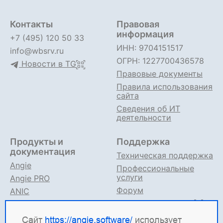
Контакты
Правовая
информация
+7 (495) 120 50 33
ИНН: 9704151517
info@wbsrv.ru
ОГРН: 1227700436578
Новости в TG
Правовые документы
Правила использования
сайта
Сведения об ИТ
деятельности
Продукты и
Поддержка
документация
Техническая поддержка
Angie
Профессиональные
услуги
Angie PRO
Форум
ANIC
Поддержка в TG
Angie ADC
Документация
Сайт
https://angie.software/
использует