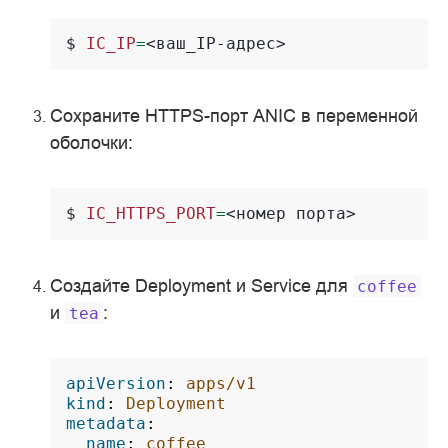
$ 
IC_IP
=
Сохраните HTTPS-порт ANIC в переменной
оболочки:
$ 
IC_HTTPS_PORT
=
<номер
Создайте Deployment и Service для
coffee
и
:
tea
apiVersion
:
apps/v1
kind
:
Deployment
metadata
:
name
:
coffee