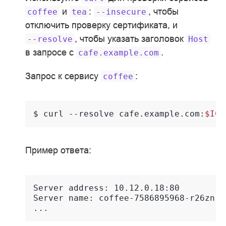
и
:
, чтобы
coffee
tea
--insecure
отключить проверку сертификата, и
, чтобы указать заголовок
--resolve
Host
в запросе с
.
cafe.example.com
Запрос к сервису
:
coffee
$ 
curl
--resolve
cafe.example.com:
$IC_
Пример ответа:
Server address: 10.12.0.18:80
Server name: coffee-7586895968-r26zn
...