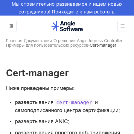
Мы стремительно развиваемся и ищем новых
сотрудников! Приходите к нам
.
работать
Главная
Документация
О решении Angie Ingress Controller
Примеры для пользовательских ресурсов
Cert-manager
Cert-manager
Ниже приведены примеры:
развертывания
и
cert-manager
самоподписанного центра сертификации;
развертывания ANIC;
развертывания простого веб-приложения;