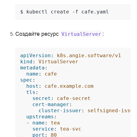
$ 
kubectl
create
-f
Создайте ресурс
:
VirtualServer
apiVersion
:
k8s.angie.software/v1
kind
:
VirtualServer
metadata
:
name
:
cafe
spec
:
host
:
cafe.example.com
tls
:
secret
:
cafe-secret
cert-manager
:
cluster-issuer
:
selfsigned-issue
upstreams
:
-
name
:
tea
service
:
tea-svc
port
:
80