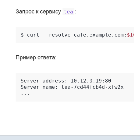
Запрос к сервису
:
tea
$ 
curl
--resolve
cafe.example.com:
$IC_
Пример ответа:
Server address: 10.12.0.19:80
Server name: tea-7cd44fcb4d-xfw2x
...