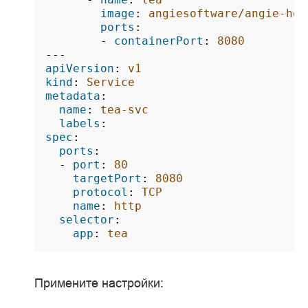
image
:
angiesoftware/angie-hel
ports
:
-
containerPort
:
8080
---
apiVersion
:
v1
kind
:
Service
metadata
:
name
:
tea-svc
labels
:
spec
:
ports
:
-
port
:
80
targetPort
:
8080
protocol
:
TCP
name
:
http
selector
:
app
:
tea
Примените настройки: