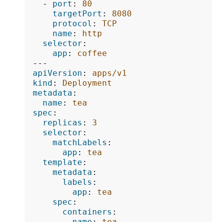
-
port
:
80
targetPort
:
8080
protocol
:
TCP
name
:
http
selector
:
app
:
coffee
---
apiVersion
:
apps/v1
kind
:
Deployment
metadata
:
name
:
tea
spec
:
replicas
:
3
selector
:
matchLabels
:
app
:
tea
template
:
metadata
:
labels
:
app
:
tea
spec
:
containers
:
-
name
:
tea