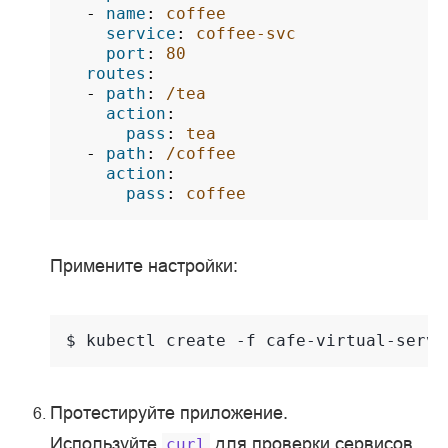
-
name
:
coffee
service
:
coffee-svc
port
:
80
routes
:
-
path
:
/tea
action
:
pass
:
tea
-
path
:
/coffee
action
:
pass
:
coffee
Примените настройки:
$ 
kubectl
create
-f
Протестируйте приложение.
Используйте
для проверки сервисов
curl