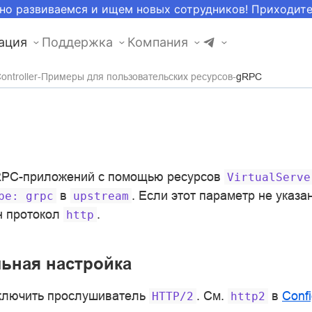
но развиваемся и ищем новых сотрудников! Приходит
ация
Поддержка
Компания
ntroller
Примеры для пользовательских ресурсов
gRPC
RPC-приложений с помощью ресурсов
VirtualServe
в
. Если этот параметр не указа
pe:
grpc
upstream
н протокол
.
http
ьная настройка
ключить прослушиватель
. См.
в
Conf
HTTP/2
http2