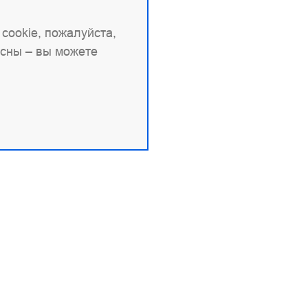
cookie, пожалуйста,
асны – вы можете
овая информация
Продукты и документа
9704151517
Angie
 1227700436578
Angie PRO
вые документы
ANIC