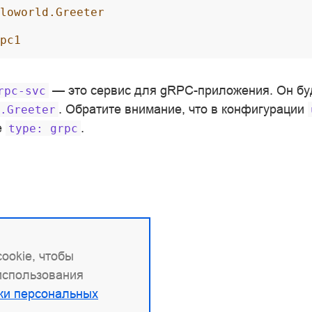
loworld.Greeter
pc1
— это сервис для gRPC-приложения. Он бу
rpc-svc
. Обратите внимание, что в конфигурации
.Greeter
е
.
type:
grpc
ookie, чтобы
 использования
ки персональных