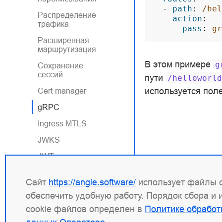
-
path
:
/hel
Распределение
action
:
трафика
pass
:
gr
Расширенная
маршрутизация
В этом примере
g
Сохранение
сессий
пути
/helloworld
используется пол
Cert-manager
gRPC
Ingress MTLS
JWKS
JWT
OIDC
Сайт
https://angie.software/
использует файлы c
TLS Passthrough
обеспечить удобную работу. Порядок сбора и
Примеры для Ingress-
cookie файлов определен в
Политике обработ
ресурсов