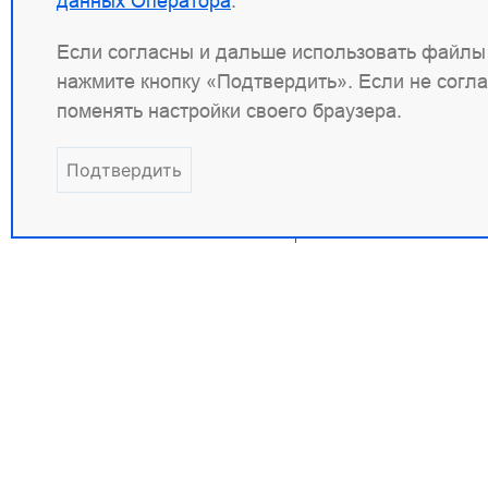
данных Оператора
.
Общие примеры
Если согласны и дальше использовать файлы 
Известные проблемы
и решения
нажмите кнопку «Подтвердить». Если не согл
Версии ANIC
поменять настройки своего браузера.
Документация Angie
PRO
Подтвердить
Контакты
Прав
+7 (495) 120 50 33
ИНН: 
info@wbsrv.ru
ОГРН:
Новости в TG
Право