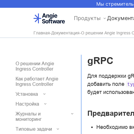
Мы стремитель
Продукты
Документ
Главная
Документация
О решении Angie Ingress Co
gRPC
О решении Angie
Ingress Controller
Для поддержки g
Как работает Angie
добавить поле
ty
Ingress Controller
будет использова
Установка
Настройка
Предварител
Журналы и
мониторинг
Необходимо в
Типовые задачи