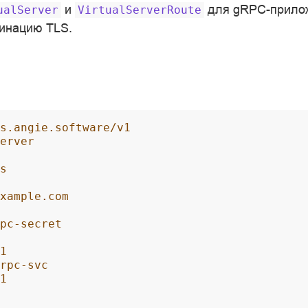
и
для gRPC-прило
ualServer
VirtualServerRoute
инацию TLS.
s.angie.software/v1
erver
s
xample.com
pc-secret
1
rpc-svc
1