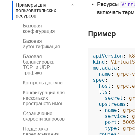
Ресурсы
Virt
Примеры для
пользовательских
включать терм
ресурсов
Базовая
конфигурация
Пример
Базовая
аутентификация
apiVersion
:
k8
Базовая
kind
:
VirtualS
балансировка
TCP- и UDP-
metadata
:
трафика
name
:
grpc-v
spec
:
Контроль доступа
host
:
grpc.e
tls
:
Конфигурация для
secret
:
gr
нескольких
пространств имен
upstreams
:
-
name
:
grpc
Ограничение
service
:
g
скорости запросов
port
:
5005
type
:
grpc
Поддержка
routes
:
переписывания