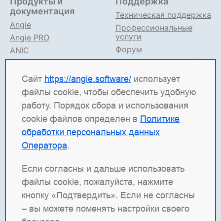
Продукты и
Поддержка
документация
Техническая поддержка
Angie
Профессиональные
услуги
Angie PRO
Форум
ANIC
Поддержка в TG
Angie ADC
Документация
Сайт
https://angie.software/
использует
файлы cookie, чтобы обеспечить удобную
Angie Software
(ООО "Веб-Сервер") — российская
работу. Порядок сбора и использования
ИТ-компания, которая развивает решения для
cookie файлов определен в
Политике
высоконагруженных систем. Среди наших
обработки персональных данных
продуктов: система балансировки
Angie ADC
Оператора
.
(контроллер доставки приложений), веб-сервер
Angie PRO
и
Angie Ingress Controller
(ANIC) —
Если согласны и дальше использовать
решение для управления трафиком
файлы cookie, пожалуйста, нажмите
контейнеризированных приложений в Kubernetes.
кнопку «Подтвердить». Если не согласны
Наша отдельная гордость — веб-сервер с
– вы можете поменять настройки своего
открытым кодом
Angie
, который создан как форк