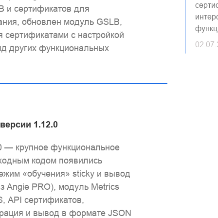
серти
B и сертификатов для
интер
ания, обновлен модуль GSLB,
функц
 сертификатами с настройкой
02.07
яд других функциональных
версии 1.12.0
0 — крупное функциональное
сходным кодом появились
ежим «обучения» sticky и вывод
з Angie PRO), модуль Metrics
, API сертификатов,
рация и вывод в формате JSON