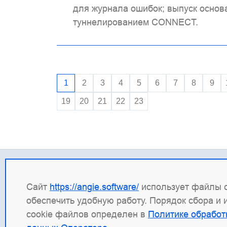
для журнала ошибок; выпуск основа
туннелированием CONNECT.
1
2
3
4
5
6
7
8
9
19
20
21
22
23
Контакты
Прав
Сайт
https://angie.software/
использует файлы c
+7 (495) 120 50 33
ИНН: 
обеспечить удобную работу. Порядок сбора и
info@wbsrv.ru
ОГРН:
cookie файлов определен в
Политике обработ
Новости в TG
Право