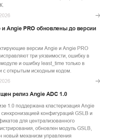
К.
.2026
e и Angie PRO обновлены до версии
1
ктирующие версии Angie и Angie PRO
1 исправляют три уязвимости, ошибку в
-модуле и ошибку least_time только в
и с открытым исходным кодом.
.2026
щен релиз Angie ADC 1.0
изе 1.0 поддержана кластеризация Angie
 синхронизацией конфигураций GSLB и
фикатов для централизованного
истрирования, обновлен модуль GSLB,
н новый механизм управления