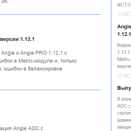
ТЭК.
ФСТЭ
17.07
Angi
1.12.
версии 1.12.1
Корре
1.12.
ngie и Angie PRO 1.12.1 с
Metric
ибки в Metric-модуле и, только
верси
м, ошибки в балансировке
17.07
Выпу
В рел
ADC с
серти
админ
введе
зация Angie ADC с