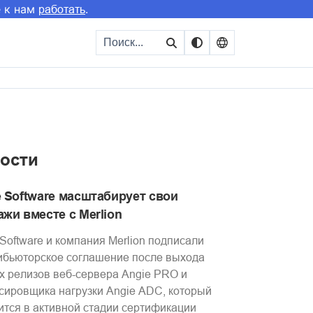
е к нам
.
работать
ости
e Software масштабирует свои
жи вместе с Merlion
 Software и компания Merlion подписали
ибьюторское соглашение после выхода
х релизов веб-сервера Angie PRO и
сировщика нагрузки Angie ADC, который
ится в активной стадии сертификации