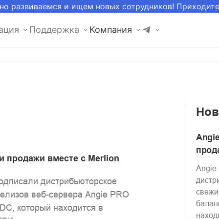
но развиваемся и ищем новых сотрудников! Приходит
ация
Поддержка
Компания
Нов
Angi
прода
и продажи вместе с Merlion
Angie
дистр
 подписали дистрибьюторское
свежи
елизов веб-сервера Angie PRO
балан
DC, который находится в
наход