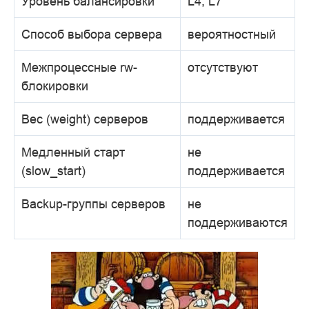
Уровень балансировки
L4, L7
Способ выбора сервера
вероятностный
Межпроцессные rw-
отсутствуют
блокировки
Вес (weight) серверов
поддерживается
Медленный старт
не
(slow_start)
поддерживается
Backup-группы серверов
не
поддерживаются