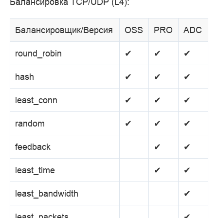
Балансировка TCP/UDP (L4):
Балансировщик/Версия
OSS
PRO
ADC
round_robin
✔
✔
✔
hash
✔
✔
✔
least_conn
✔
✔
✔
random
✔
✔
✔
feedback
✔
✔
least_time
✔
✔
least_bandwidth
✔
least_packets
✔