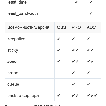
least_time
✔
✔
least_bandwidth
✔
Возможности/Версия
OSS
PRO
ADC
keepalive
✔
✔
✔
sticky
✔
✔✔
✔✔
zone
✔
✔✔
✔✔
probe
✔
✔
queue
✔
✔
backup-сервера
✔
✔✔
✔✔✔