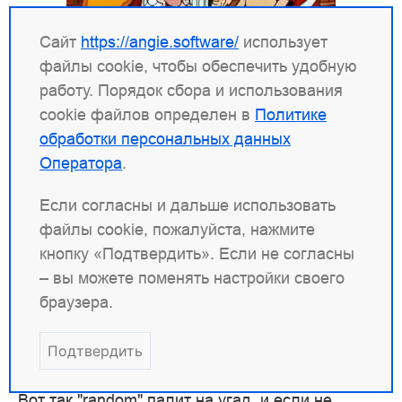
Сайт
https://angie.software/
использует
файлы cookie, чтобы обеспечить удобную
работу. Порядок сбора и использования
cookie файлов определен в
Политике
обработки персональных данных
Балансировщик "random" использует случайный
Оператора
.
выбор upstream-сервера, с учётом весов. Хоть
идея выглядит слишком простецки, однако это
Если согласны и дальше использовать
не так плохо, как может показаться с первого
файлы cookie, пожалуйста, нажмите
взгляда. На больших числах, т.е. при большом
кнопку «Подтвердить». Если не согласны
числе запросов, они довольно равномерно
– вы можете поменять настройки своего
размажутся по upstream-серверам. А,
браузера.
собственно, качественный балансировщик и
нужен только тогда, когда запросов достаточно
Подтвердить
много.
Вот так "random" палит на угад, и если не