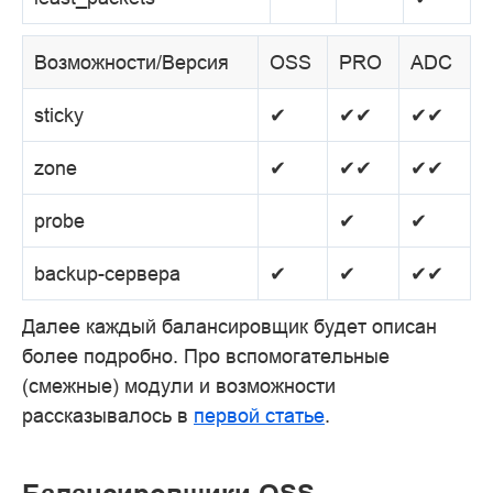
Возможности/Версия
OSS
PRO
ADC
sticky
✔
✔✔
✔✔
zone
✔
✔✔
✔✔
probe
✔
✔
backup-сервера
✔
✔
✔✔
Далее каждый балансировщик будет описан
более подробно. Про вспомогательные
(смежные) модули и возможности
рассказывалось в
первой статье
.