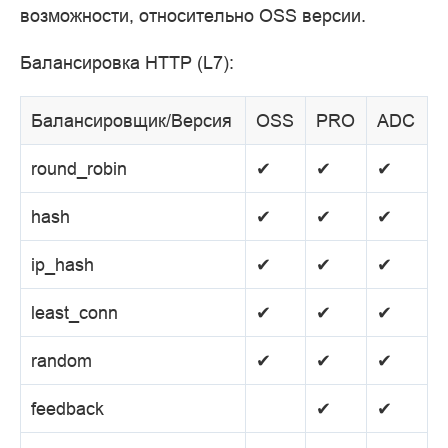
возможности, относительно OSS версии.
Балансировка HTTP (L7):
Балансировщик/Версия
OSS
PRO
ADC
round_robin
✔
✔
✔
hash
✔
✔
✔
ip_hash
✔
✔
✔
least_conn
✔
✔
✔
random
✔
✔
✔
feedback
✔
✔