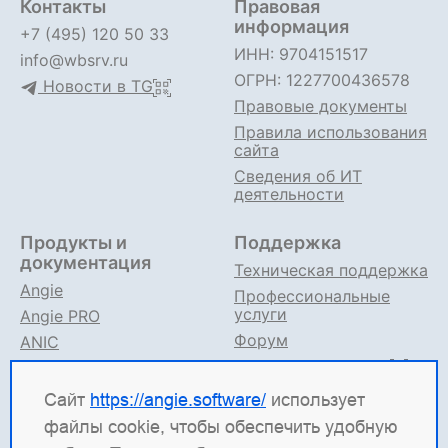
Контакты
Правовая
информация
+7 (495) 120 50 33
ИНН: 9704151517
info@wbsrv.ru
ОГРН: 1227700436578
Новости в TG
Правовые документы
Правила использования
сайта
Сведения об ИТ
деятельности
Продукты и
Поддержка
документация
Техническая поддержка
Angie
Профессиональные
услуги
Angie PRO
Форум
ANIC
Поддержка в TG
Angie ADC
Документация
Сайт
https://angie.software/
использует
файлы cookie, чтобы обеспечить удобную
Angie Software
(ООО "Веб-Сервер") — российская