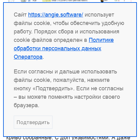
Сайт
https://angie.software/
использует
файлы cookie, чтобы обеспечить удобную
работу. Порядок сбора и использования
cookie файлов определен в
Политике
Инфраструктура
обработки персональных данных
распространения
Оператора
.
дистрибутива
Если согласны и дальше использовать
файлы cookie, пожалуйста, нажмите
Большинство ли проектов не парится своей
кнопку «Подтвердить». Если не согласны
инфраструктурой? про nginx что надо знать?
– вы можете поменять настройки своего
его с радостью и так растаскивают вендоры
браузера.
ОС?
VBart:
ну не совсем... в дистрах то, как
Подтвердить
правило, старые версии. А иной раз ещё и
криво собранные. С доп уязвимостями. А даже