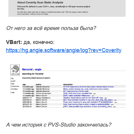
От него за всё время польза была?
VBart:
да, конечно:
https://hg.angie.software/angie/log?rev=Coverity
А чем история с PVS-Studio закончилась?