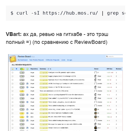
$
curl
-sI
https://hub.mos.ru/
|
grep
ser
VBart:
ах да, ревью на гитхабе - это трэш
полный =) (по сравнению с ReviewBoard)