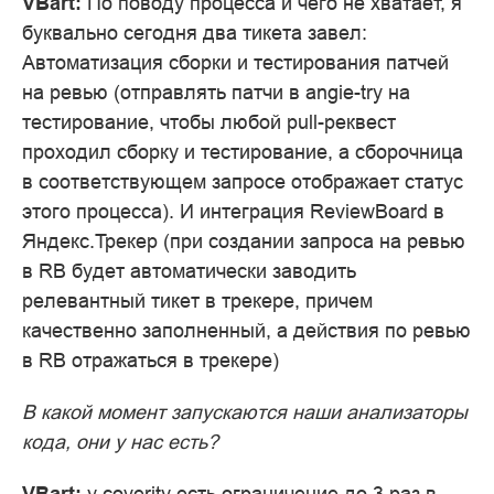
VBart:
По поводу процесса и чего не хватает, я
буквально сегодня два тикета завел:
Автоматизация сборки и тестирования патчей
на ревью (отправлять патчи в angie-try на
тестирование, чтобы любой pull-реквест
проходил сборку и тестирование, а сборочница
в соответствующем запросе отображает статус
этого процесса). И интеграция ReviewBoard в
Яндекс.Трекер (при создании запроса на ревью
в RB будет автоматически заводить
релевантный тикет в трекере, причем
качественно заполненный, а действия по ревью
в RB отражаться в трекере)
В какой момент запускаются наши анализаторы
кода, они у нас есть?
VBart:
у coverity есть ограничение до 3 раз в