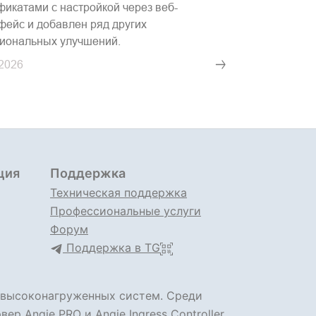
фикатами с настройкой через веб-
фейс и добавлен ряд других
иональных улучшений.
.2026
ция
Поддержка
Техническая поддержка
Профессиональные услуги
Форум
Поддержка в TG
 высоконагруженных систем. Среди
рвер
Angie PRO
и
Angie Ingress Controller