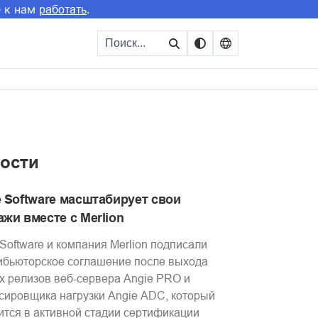
е к нам
.
работать
ости
e Software масштабирует свои
жи вместе с Merlion
 Software и компания Merlion подписали
ибьюторское соглашение после выхода
х релизов веб-сервера Angie PRO и
сировщика нагрузки Angie ADC, который
ится в активной стадии сертификации