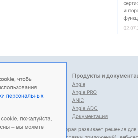
серти
интер
функц
02.07
овая информация
Продукты и документа
ookie, чтобы
9704151517
Angie
 использования
 1227700436578
Angie PRO
ки персональных
вые документы
ANIC
ла использования сайта
Angie ADC
ния об ИТ деятельности
Документация
cookie, пожалуйста,
асны – вы можете
сийская ИТ-компания, которая развивает решения для
и
Angie ADC
(контроллер доставки приложений), веб-се