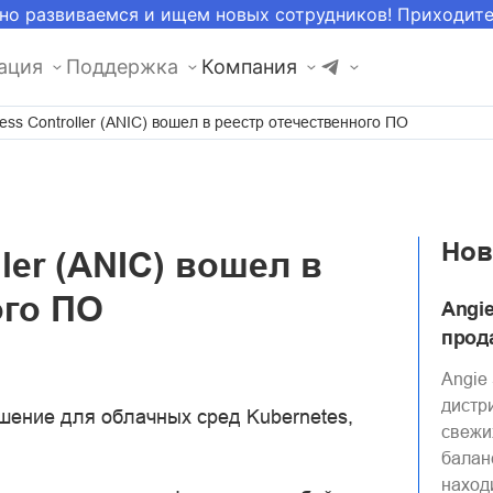
но развиваемся и ищем новых сотрудников! Приходит
ация
Поддержка
Компания
ress Controller (ANIC) вошел в реестр отечественного ПО
Нов
ller (ANIC) вошел в
ого ПО
Angi
прода
Angie
дистр
решение для облачных сред Kubernetes,
свежи
балан
наход