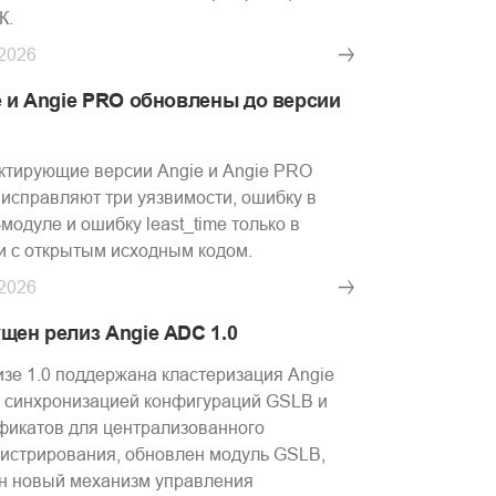
К.
.2026
e и Angie PRO обновлены до версии
1
ктирующие версии Angie и Angie PRO
1 исправляют три уязвимости, ошибку в
-модуле и ошибку least_time только в
и с открытым исходным кодом.
.2026
щен релиз Angie ADC 1.0
изе 1.0 поддержана кластеризация Angie
 синхронизацией конфигураций GSLB и
фикатов для централизованного
истрирования, обновлен модуль GSLB,
н новый механизм управления