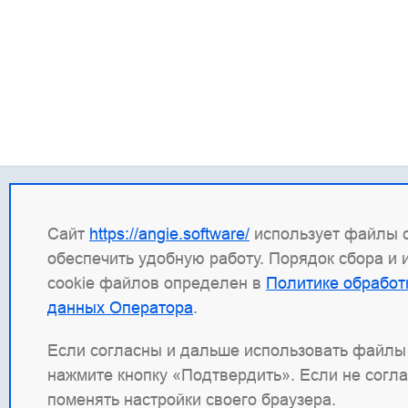
Контакты
Прав
Сайт
https://angie.software/
использует файлы c
+7 (495) 120 50 33
ИНН: 
обеспечить удобную работу. Порядок сбора и
info@wbsrv.ru
ОГРН:
cookie файлов определен в
Политике обработ
Новости в TG
Право
данных Оператора
.
Прави
Сведе
Если согласны и дальше использовать файлы 
нажмите кнопку «Подтвердить». Если не согл
Angie Software
(ООО "Веб-Сервер") — рос
поменять настройки своего браузера.
наших продуктов: система балансировк