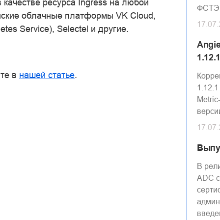
 качестве ресурса Ingress на любой
ФСТЭ
йские облачные платформы VK Cloud,
17.07
es Service), Selectel и другие.
Angi
1.12.
йте в
нашей статье
.
Корре
1.12.
Metric
верси
17.07
Выпу
В рел
ADC с
серти
админ
введе