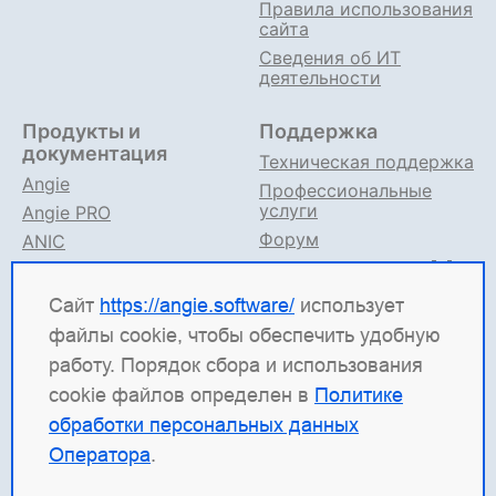
Правила использования
сайта
Сведения об ИТ
деятельности
Продукты и
Поддержка
документация
Техническая поддержка
Angie
Профессиональные
услуги
Angie PRO
Форум
ANIC
Поддержка в TG
Angie ADC
Документация
Сайт
https://angie.software/
использует
файлы cookie, чтобы обеспечить удобную
Angie Software
(ООО "Веб-Сервер") — российская
работу. Порядок сбора и использования
ИТ-компания, которая развивает решения для
cookie файлов определен в
Политике
высоконагруженных систем. Среди наших
обработки персональных данных
продуктов: система балансировки
Angie ADC
Оператора
.
(контроллер доставки приложений), веб-сервер