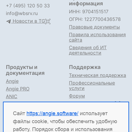
информация
+7 (495) 120 50 33
ИНН: 9704151517
info@wbsrv.ru
ОГРН: 1227700436578
Новости в TG
Правовые документы
Правила использования
сайта
Сведения об ИТ
деятельности
Продукты и
Поддержка
документация
Техническая поддержка
Angie
Профессиональные
услуги
Angie PRO
Форум
ANIC
Поддержка в TG
Angie ADC
Документация
Сайт
https://angie.software/
использует
файлы cookie, чтобы обеспечить удобную
Angie Software
(ООО "Веб-Сервер") — российская
работу. Порядок сбора и использования