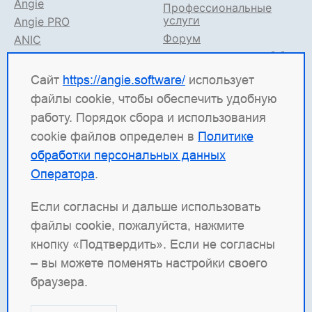
Angie
Профессиональные
услуги
Angie PRO
Форум
ANIC
Поддержка в TG
Angie ADC
Документация
Сайт
https://angie.software/
использует
файлы cookie, чтобы обеспечить удобную
Angie Software
(ООО "Веб-Сервер") — российская
работу. Порядок сбора и использования
ИТ-компания, которая развивает решения для
cookie файлов определен в
Политике
высоконагруженных систем. Среди наших
обработки персональных данных
продуктов: система балансировки
Angie ADC
Оператора
.
(контроллер доставки приложений), веб-сервер
Angie PRO
и
Angie Ingress Controller
(ANIC) —
Если согласны и дальше использовать
решение для управления трафиком
файлы cookie, пожалуйста, нажмите
контейнеризированных приложений в Kubernetes.
кнопку «Подтвердить». Если не согласны
Наша отдельная гордость — веб-сервер с
– вы можете поменять настройки своего
открытым кодом
Angie
, который создан как форк
браузера.
nginx и призван превзойти функциональность
оригинала.