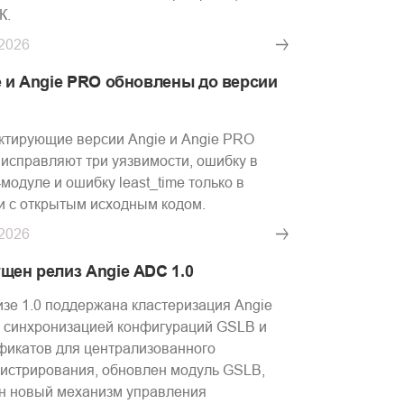
К.
.2026
e и Angie PRO обновлены до версии
1
ктирующие версии Angie и Angie PRO
1 исправляют три уязвимости, ошибку в
-модуле и ошибку least_time только в
и с открытым исходным кодом.
.2026
щен релиз Angie ADC 1.0
изе 1.0 поддержана кластеризация Angie
 синхронизацией конфигураций GSLB и
фикатов для централизованного
истрирования, обновлен модуль GSLB,
н новый механизм управления