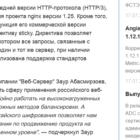
ФСТЭ
едней версии HTTP-протокола (HTTP/3),
17.07
 проекта nginx версии 1.25. Кроме того,
ункция его коммерческой версии
Angi
ктиву sticky. Директива позволяет
1.12.
котором все запросы, связанные с
Корре
дин и тот же сервер, при наличии
1.12.
ализована поддержка стандартов
Metric
верси
мпании "Веб-Сервер" Заур Абасмирзоев,
17.07
ь сферу применения российского веб-
Выпу
бойно работать на высоконагруженных
В рел
ожных методов балансировки. А
ADC с
тайского шифрования позволяет нам
серти
ании по продвижению продукта на
админ
венном уровне"
, — подчеркнул Заур
введе