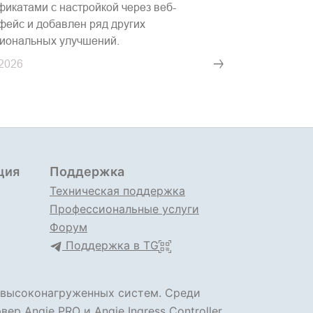
фикатами с настройкой через веб-
фейс и добавлен ряд других
иональных улучшений.
.2026
ция
Поддержка
Техническая поддержка
Профессиональные услуги
Форум
Поддержка в TG
 высоконагруженных систем. Среди
рвер
Angie PRO
и
Angie Ingress Controller