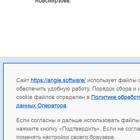
Абасмирзоев.
Контакты
Прав
Сайт
https://angie.software/
использует файлы c
+7 (495) 120 50 33
ИНН: 
обеспечить удобную работу. Порядок сбора и
info@wbsrv.ru
ОГРН:
cookie файлов определен в
Политике обработ
Новости в TG
Право
данных Оператора
.
Прави
Сведе
Если согласны и дальше использовать файлы 
нажмите кнопку «Подтвердить». Если не согл
Angie Software
(ООО "Веб-Сервер") — рос
поменять настройки своего браузера.
наших продуктов: система балансировк