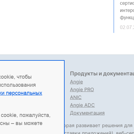
серти
интер
функц
02.07
овая информация
Продукты и документа
ookie, чтобы
9704151517
Angie
 использования
 1227700436578
Angie PRO
ки персональных
вые документы
ANIC
ла использования сайта
Angie ADC
ния об ИТ деятельности
Документация
cookie, пожалуйста,
асны – вы можете
сийская ИТ-компания, которая развивает решения для
и
Angie ADC
(контроллер доставки приложений), веб-се