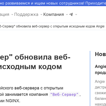
но развиваемся и ищем новых сотрудников! Приходит
ация
Поддержка
Компания
б-Сервер" обновила веб-сервер с открытым исходным кодом Angie
Нов
ер" обновила веб-
 исходным кодом
Angi
прода
Angie
дистр
йского веб-сервера с открытым
свежи
кой занимается компания
,
"Веб-Сервер"
балан
ами NGINX.
наход