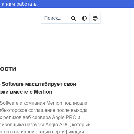
е к нам
.
работать
ости
e Software масштабирует свои
жи вместе с Merlion
 Software и компания Merlion подписали
ибьюторское соглашение после выхода
х релизов веб-сервера Angie PRO и
сировщика нагрузки Angie ADC, который
ится в активной стадии сертификации