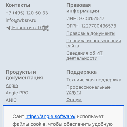
Контакты
Правовая
информация
+7 (495) 120 50 33
ИНН: 9704151517
info@wbsrv.ru
ОГРН: 1227700436578
Новости в TG
Правовые документы
Правила использования
сайта
Сведения об ИТ
деятельности
Продукты и
Поддержка
документация
Техническая поддержка
Angie
Профессиональные
услуги
Angie PRO
Форум
ANIC
Поддержка в TG
Angie ADC
Документация
Сайт
https://angie.software/
использует
файлы cookie, чтобы обеспечить удобную