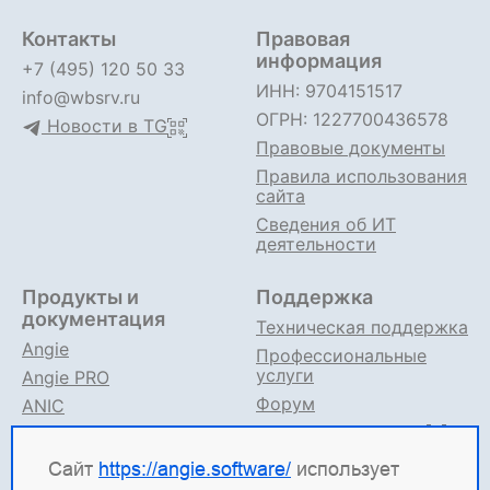
Контакты
Правовая
информация
+7 (495) 120 50 33
ИНН: 9704151517
info@wbsrv.ru
ОГРН: 1227700436578
Новости в TG
Правовые документы
Правила использования
сайта
Сведения об ИТ
деятельности
Продукты и
Поддержка
документация
Техническая поддержка
Angie
Профессиональные
услуги
Angie PRO
Форум
ANIC
Поддержка в TG
Angie ADC
Документация
Сайт
https://angie.software/
использует